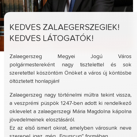
KEDVES ZALAEGERSZEGIEK!
KEDVES LÁTOGATÓK!
Zalaegerszeg Megyei Jogú Város
polgármestereként nagy tisztelettel és sok
szeretettel köszöntöm Önöket a város új köntösbe
öltöztetett honlapján!
Zalaegerszeg nagy történelmi múltra tekint vissza,
a veszprémi püspök 1247-ben adott ki rendelkező
oklevelet a zalaegerszegi Mária Magdolna kápolna
jövedelmeinek elosztásáról.
Ez az első ismert okirat, amelyben városunk neve
szerepel, igaz, még „Egurscug” formában.