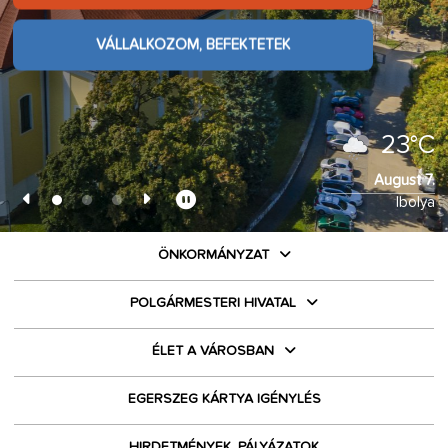
ÉLMÉNYEKET KERESEK
VÁLLALKOZOM, BEFEKTETEK
VÁLLALKOZOM, BEFEKTETEK
VÁLLALKOZOM, BEFEKTETEK
23°C
August 7.
Ibolya
ÖNKORMÁNYZAT
POLGÁRMESTERI HIVATAL
ÉLET A VÁROSBAN
EGERSZEG KÁRTYA IGÉNYLÉS
HIRDETMÉNYEK, PÁLYÁZATOK