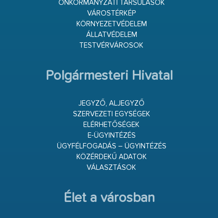
ÖNKORMÁNYZATI TÁRSULÁSOK
VÁROSTÉRKÉP
KÖRNYEZETVÉDELEM
ÁLLATVÉDELEM
TESTVÉRVÁROSOK
Polgármesteri Hivatal
JEGYZŐ, ALJEGYZŐ
SZERVEZETI EGYSÉGEK
ELÉRHETŐSÉGEK
E-ÜGYINTÉZÉS
ÜGYFÉLFOGADÁS – ÜGYINTÉZÉS
KÖZÉRDEKŰ ADATOK
VÁLASZTÁSOK
Élet a városban