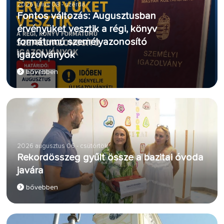
2026 július 08 - szerda
Fontos változás: Augusztusban
érvényüket vesztik a régi, könyv
formátumú személyazonosító
igazolványok
bővebben
2026 augusztus 06 - csütörtök
Rekordösszeg gyűlt össze a bazitai óvoda
javára
bővebben