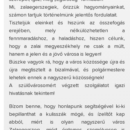
Mi, zalaegerszegiek, őrizzük hagyományainkat,
számon tartjuk történelmünk jelentős fordulatait.
Tiszteljük eleinket és hiszünk az összefogás
erejében, mely nélkülözhetetlen a
fennmaradáshoz, a haladáshoz, hiszen célunk,
hogy a zalai megyeszékhely ne csak a múlt,
hanem a jelen és a jövő városa is legyen!
Büszke vagyok rá, hogy a város közössége újra és
újra megtisztelt a bizalmával, és polgármestere
lehetek ennek a nagyszerű közösségnek!
A szülővárosomért végzett szolgálatot igazi
hivatásnak tekintem!
Bízom benne, hogy honlapunk segítségével ki-ki
bepillanthat a kulisszák mögé, és ízelítőt kap
abból, miért is olyan nagyszerű város
Zalaegerszeg, miért érdemes személyesen is