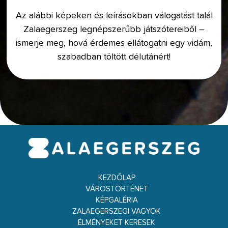
Az alábbi képeken és leírásokban válogatást talál
Zalaegerszeg legnépszerűbb játszótereiből –
ismerje meg, hová érdemes ellátogatni egy vidám,
szabadban töltött délutánért!
KEZDŐLAP
VÁROSTÖRTÉNET
KÉPGALÉRIA
ZALAEGERSZEGI VAGYOK
ÉLMÉNYEKET KERESEK