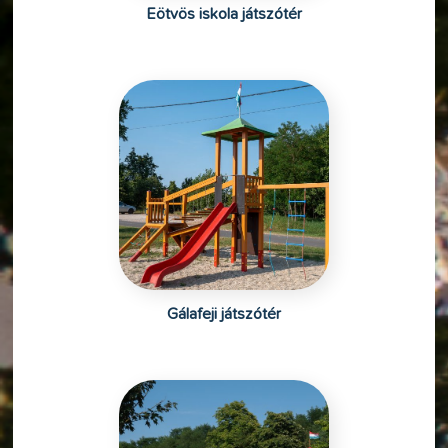
Eötvös iskola játszótér
Gálafeji játszótér