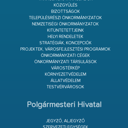
KÖZGYŰLÉS
BIZOTTSÁGOK
TELEPÜLÉSRÉSZI ÖNKORMÁNYZATOK
NEMZETISÉGI ÖNKORMÁNYZATOK
KITÜNTETETTJEINK
HELYI RENDELETEK
STRATÉGIÁK, KONCEPCIÓK
PROJEKTEK, VÁROSFEJLESZTÉSI PROGRAMOK
ÖNKORMÁNYZATI CÉGEK
ÖNKORMÁNYZATI TÁRSULÁSOK
VÁROSTÉRKÉP
KÖRNYEZETVÉDELEM
ÁLLATVÉDELEM
TESTVÉRVÁROSOK
Polgármesteri Hivatal
JEGYZŐ, ALJEGYZŐ
SZERVEZETI EGYSÉGEK