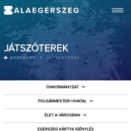
ugrás a fő tartalomhoz
JÁTSZÓTEREK
KEZDŐLAP
JÁTSZÓTEREK
ÖNKORMÁNYZAT
POLGÁRMESTERI HIVATAL
ÉLET A VÁROSBAN
EGERSZEG KÁRTYA IGÉNYLÉS