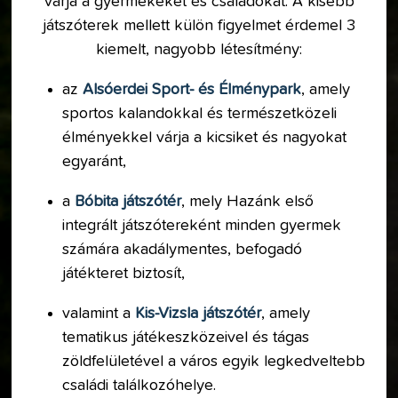
várja a gyermekeket és családokat. A kisebb
játszóterek mellett külön figyelmet érdemel 3
kiemelt, nagyobb létesítmény:
az
Alsóerdei Sport- és Élménypark
, amely
sportos kalandokkal és természetközeli
élményekkel várja a kicsiket és nagyokat
egyaránt,
a
Bóbita játszótér
, mely Hazánk első
integrált játszótereként minden gyermek
számára akadálymentes, befogadó
játékteret biztosít,
valamint a
Kis-Vizsla játszótér
, amely
tematikus játékeszközeivel és tágas
zöldfelületével a város egyik legkedveltebb
családi találkozóhelye.