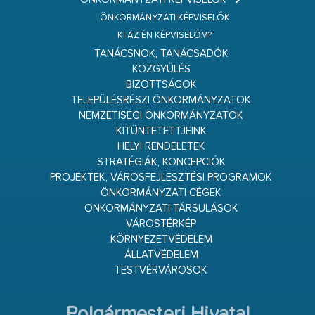
ÖNKORMÁNYZATI KÉPVISELŐK
KI AZ ÉN KÉPVISELŐM?
TANÁCSNOK, TANÁCSADÓK
KÖZGYŰLÉS
BIZOTTSÁGOK
TELEPÜLÉSRÉSZI ÖNKORMÁNYZATOK
NEMZETISÉGI ÖNKORMÁNYZATOK
KITÜNTETETTJEINK
HELYI RENDELETEK
STRATÉGIÁK, KONCEPCIÓK
PROJEKTEK, VÁROSFEJLESZTÉSI PROGRAMOK
ÖNKORMÁNYZATI CÉGEK
ÖNKORMÁNYZATI TÁRSULÁSOK
VÁROSTÉRKÉP
KÖRNYEZETVÉDELEM
ÁLLATVÉDELEM
TESTVÉRVÁROSOK
Polgármesteri Hivatal