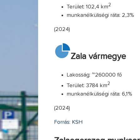
2
Terület: 102,4 km
munkanélküliségi ráta: 2,3%
(2024)
Zala vármegye
Lakosság: ~260.000 fő
2
Terület: 3784 km
munkanélküliségi ráta: 6,1%
(2024)
Forrás: KSH