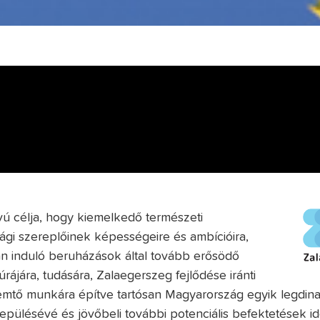
ú célja, hogy kiemelkedő természeti
gi szereplőinek képességeire és ambícióira,
an induló beruházások által tovább erősödő
rájára, tudására, Zalaegerszeg fejlődése iránti
eremtő munkára építve tartósan Magyarország egyik legdi
epülésévé és jövőbeli további potenciális befektetések ide