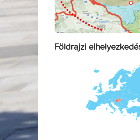
Földrajzi elhelyezked