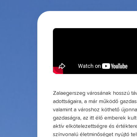
Zalaegerszeg városának hosszú táv
adottságaira, a már működő gazdasá
valamint a városhoz köthető újonn
gazdaságra, az itt élő emberek kultú
aktív elkötelezettségre és értékt
színvonalú életminőséget nyújtó tel