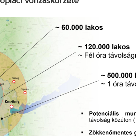
őpiaci vonzáskörzete