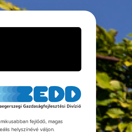
namikusabban fejlődő, magas
ális helyszínévé váljon.