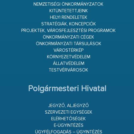
NEMZETISÉGI ÖNKORMÁNYZATOK
KITÜNTETETTJEINK
HELYI RENDELETEK
STRATÉGIÁK, KONCEPCIÓK
PROJEKTEK, VÁROSFEJLESZTÉSI PROGRAMOK
ÖNKORMÁNYZATI CÉGEK
ÖNKORMÁNYZATI TÁRSULÁSOK
VÁROSTÉRKÉP
KÖRNYEZETVÉDELEM
ÁLLATVÉDELEM
TESTVÉRVÁROSOK
Polgármesteri Hivatal
JEGYZŐ, ALJEGYZŐ
SZERVEZETI EGYSÉGEK
ELÉRHETŐSÉGEK
E-ÜGYINTÉZÉS
ÜGYFÉLFOGADÁS – ÜGYINTÉZÉS