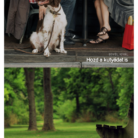
EGYÉL, IGYÁL
Hozd a kutyádat is