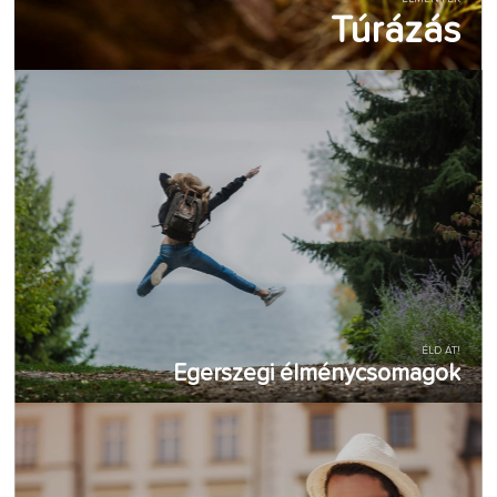
Túrázás
ÉLD ÁT!
Egerszegi élménycsomagok