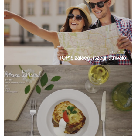
LÁTNIVALÓK
TOP15 zalaegerszegi látnivaló