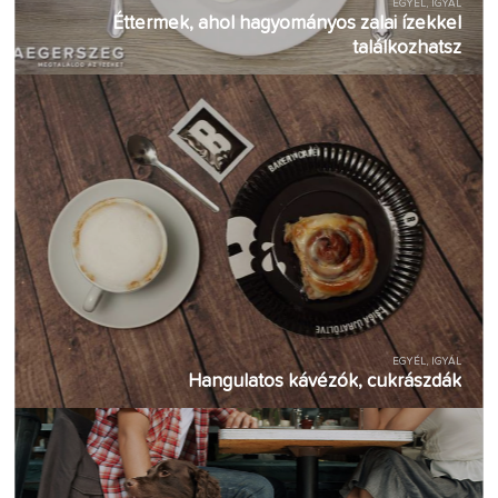
EGYÉL, IGYÁL
Éttermek, ahol hagyományos zalai ízekkel
találkozhatsz
EGYÉL, IGYÁL
Hangulatos kávézók, cukrászdák