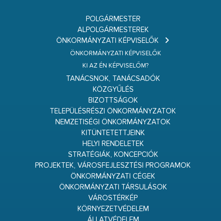
POLGÁRMESTER
ALPOLGÁRMESTEREK
ÖNKORMÁNYZATI KÉPVISELŐK
ÖNKORMÁNYZATI KÉPVISELŐK
KI AZ ÉN KÉPVISELŐM?
TANÁCSNOK, TANÁCSADÓK
KÖZGYŰLÉS
BIZOTTSÁGOK
TELEPÜLÉSRÉSZI ÖNKORMÁNYZATOK
NEMZETISÉGI ÖNKORMÁNYZATOK
KITÜNTETETTJEINK
HELYI RENDELETEK
STRATÉGIÁK, KONCEPCIÓK
PROJEKTEK, VÁROSFEJLESZTÉSI PROGRAMOK
ÖNKORMÁNYZATI CÉGEK
ÖNKORMÁNYZATI TÁRSULÁSOK
VÁROSTÉRKÉP
KÖRNYEZETVÉDELEM
ÁLLATVÉDELEM