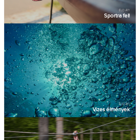
ÉLD ÁT!
Sportra fel!
ÉLD ÁT!
Vizes élmények