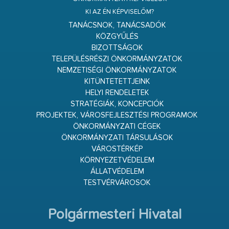
KI AZ ÉN KÉPVISELŐM?
TANÁCSNOK, TANÁCSADÓK
KÖZGYŰLÉS
BIZOTTSÁGOK
TELEPÜLÉSRÉSZI ÖNKORMÁNYZATOK
NEMZETISÉGI ÖNKORMÁNYZATOK
KITÜNTETETTJEINK
HELYI RENDELETEK
STRATÉGIÁK, KONCEPCIÓK
PROJEKTEK, VÁROSFEJLESZTÉSI PROGRAMOK
ÖNKORMÁNYZATI CÉGEK
ÖNKORMÁNYZATI TÁRSULÁSOK
VÁROSTÉRKÉP
KÖRNYEZETVÉDELEM
ÁLLATVÉDELEM
TESTVÉRVÁROSOK
Polgármesteri Hivatal