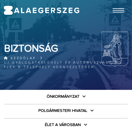
ugrás a fő tartalomhoz
BIZTONSÁG
KEZDŐLAP
ÚJ GYALOGÁTKELŐHELY ÉS AUTÓBUSZVÁRÓ A
FLEX B TELEPHELY KÖRNYEZETÉBEN
ÖNKORMÁNYZAT
POLGÁRMESTERI HIVATAL
ÉLET A VÁROSBAN