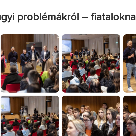
yi problémákról – fiatalokn