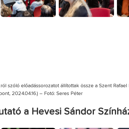
 szóló előadássorozatot állítottak össze a Szent Rafael 
nt, 2024.04.16.) – Fotó: Seres Péter
tató a Hevesi Sándor Szính