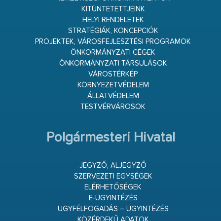
KITÜNTETETTJEINK
HELYI RENDELETEK
STRATÉGIÁK, KONCEPCIÓK
PROJEKTEK, VÁROSFEJLESZTÉSI PROGRAMOK
ÖNKORMÁNYZATI CÉGEK
ÖNKORMÁNYZATI TÁRSULÁSOK
VÁROSTÉRKÉP
KÖRNYEZETVÉDELEM
ÁLLATVÉDELEM
TESTVÉRVÁROSOK
Polgármesteri Hivatal
JEGYZŐ, ALJEGYZŐ
SZERVEZETI EGYSÉGEK
ELÉRHETŐSÉGEK
E-ÜGYINTÉZÉS
ÜGYFÉLFOGADÁS – ÜGYINTÉZÉS
KÖZÉRDEKŰ ADATOK