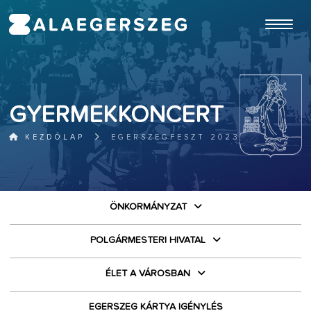
ugrás a fő tartalomhoz
GYERMEKKONCERT
KEZDŐLAP
EGERSZEGFESZT 2023
ÖNKORMÁNYZAT
POLGÁRMESTERI HIVATAL
ÉLET A VÁROSBAN
EGERSZEG KÁRTYA IGÉNYLÉS