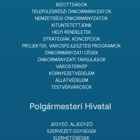
BIZOTTSÁGOK
TELEPÜLÉSRÉSZI ÖNKORMÁNYZATOK
NEMZETISÉGI ÖNKORMÁNYZATOK
KITÜNTETETTJEINK
HELYI RENDELETEK
STRATÉGIÁK, KONCEPCIÓK
PROJEKTEK, VÁROSFEJLESZTÉSI PROGRAMOK
ÖNKORMÁNYZATI CÉGEK
ÖNKORMÁNYZATI TÁRSULÁSOK
VÁROSTÉRKÉP
KÖRNYEZETVÉDELEM
ÁLLATVÉDELEM
TESTVÉRVÁROSOK
Polgármesteri Hivatal
JEGYZŐ, ALJEGYZŐ
SZERVEZETI EGYSÉGEK
ELÉRHETŐSÉGEK