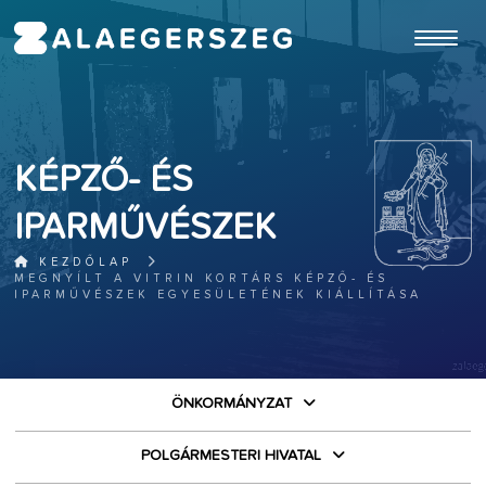
ugrás a fő tartalomhoz
KÉPZŐ- ÉS
IPARMŰVÉSZEK
KEZDŐLAP
MEGNYÍLT A VITRIN KORTÁRS KÉPZŐ- ÉS
IPARMŰVÉSZEK EGYESÜLETÉNEK KIÁLLÍTÁSA
ÖNKORMÁNYZAT
POLGÁRMESTERI HIVATAL