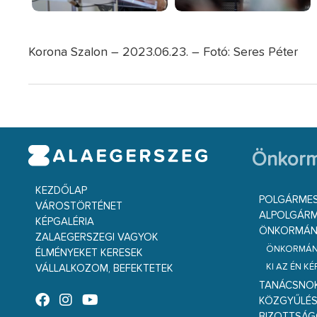
Korona Szalon – 2023.06.23. – Fotó: Seres Péter
Önkorm
KEZDŐLAP
POLGÁRME
VÁROSTÖRTÉNET
ALPOLGÁRM
KÉPGALÉRIA
ÖNKORMÁNY
ZALAEGERSZEGI VAGYOK
ÖNKORMÁNY
ÉLMÉNYEKET KERESEK
KI AZ ÉN K
VÁLLALKOZOM, BEFEKTETEK
TANÁCSNO
KÖZGYŰLÉ
BIZOTTSÁ