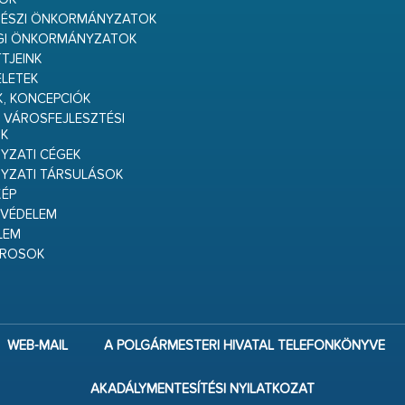
RÉSZI ÖNKORMÁNYZATOK
GI ÖNKORMÁNYZATOK
TJEINK
ELETEK
K, KONCEPCIÓK
 VÁROSFEJLESZTÉSI
K
ZATI CÉGEK
YZATI TÁRSULÁSOK
ÉP
VÉDELEM
LEM
ÁROSOK
WEB-MAIL
A POLGÁRMESTERI HIVATAL TELEFONKÖNYVE
AKADÁLYMENTESÍTÉSI NYILATKOZAT