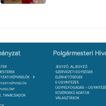
ányzat
Polgármesteri Hiva
STER
JEGYZŐ, ALJEGYZŐ
ESTEREK
SZERVEZETI EGYSÉGEK
ZATI KÉPVISELŐK
ELÉRHETŐSÉGEK
E-ÜGYINTÉZÉS
ZATI KÉPVISELŐK
ÜGYFÉLFOGADÁS – ÜGYINTÉZ
ÉPVISELŐM?
KÖZÉRDEKŰ ADATOK
K, TANÁCSADÓK
VÁLASZTÁSOK
S
GOK