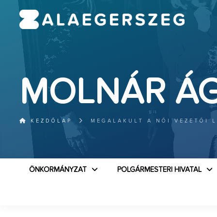
MOLNÁR Á
KEZDŐLAP
MEGALAKULT A NŐI VEZETŐI 
ÖNKORMÁNYZAT
POLGÁRMESTERI HIVATAL