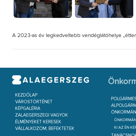
A 2023-as év legkedveltebb vendéglátóhelye „étterem
Önkorm
KEZDŐLAP
POLGÁRME
VÁROSTÖRTÉNET
ALPOLGÁRM
KÉPGALÉRIA
ÖNKORMÁNY
ZALAEGERSZEGI VAGYOK
ÖNKORMÁNY
ÉLMÉNYEKET KERESEK
KI AZ ÉN K
VÁLLALKOZOM, BEFEKTETEK
TANÁCSNO