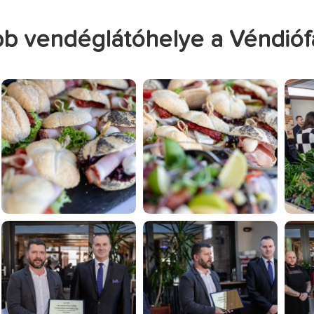
b vendéglátóhelye a Véndiófa