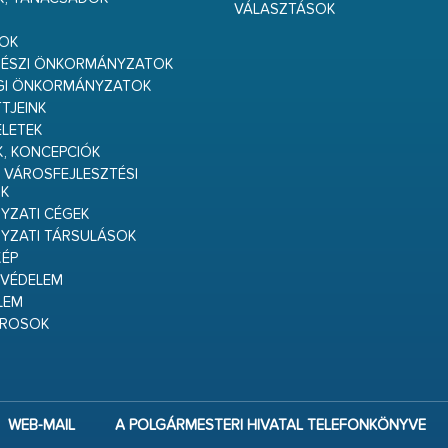
VÁLASZTÁSOK
S
GOK
RÉSZI ÖNKORMÁNYZATOK
GI ÖNKORMÁNYZATOK
TJEINK
ELETEK
K, KONCEPCIÓK
 VÁROSFEJLESZTÉSI
K
ZATI CÉGEK
YZATI TÁRSULÁSOK
ÉP
VÉDELEM
LEM
ÁROSOK
WEB-MAIL
A POLGÁRMESTERI HIVATAL TELEFONKÖNYVE