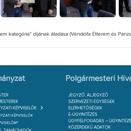
 kategória” díjának átadása (Véndiófa Étterem és Panzió,
ányzat
Polgármesteri Hiva
STER
JEGYZŐ, ALJEGYZŐ
ESTEREK
SZERVEZETI EGYSÉGEK
ZATI KÉPVISELŐK
ELÉRHETŐSÉGEK
E-ÜGYINTÉZÉS
ZATI KÉPVISELŐK
ÜGYFÉLFOGADÁS – ÜGYINTÉZ
ÉPVISELŐM?
KÖZÉRDEKŰ ADATOK
K, TANÁCSADÓK