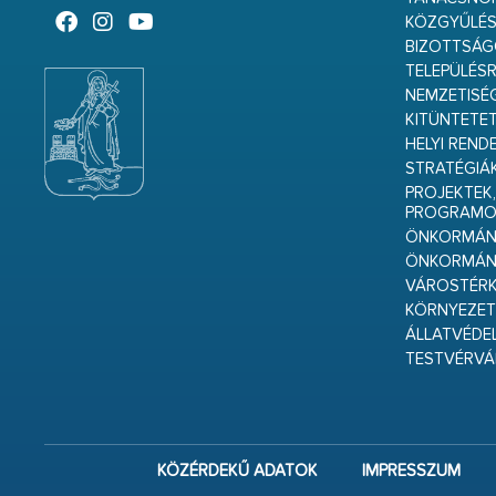
KÖZGYŰLÉ
BIZOTTSÁ
TELEPÜLÉS
NEMZETISÉ
KITÜNTETET
HELYI REND
STRATÉGIÁ
PROJEKTEK,
PROGRAMO
ÖNKORMÁNY
ÖNKORMÁN
VÁROSTÉRK
KÖRNYEZET
ÁLLATVÉDE
TESTVÉRV
KÖZÉRDEKŰ ADATOK
IMPRESSZUM