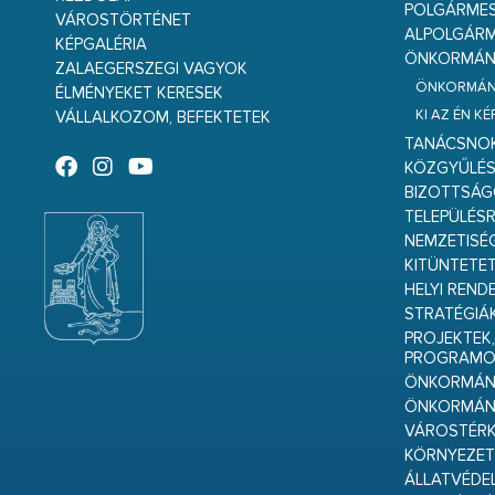
POLGÁRME
VÁROSTÖRTÉNET
ALPOLGÁRM
KÉPGALÉRIA
ÖNKORMÁNY
ZALAEGERSZEGI VAGYOK
ÖNKORMÁNY
ÉLMÉNYEKET KERESEK
KI AZ ÉN K
VÁLLALKOZOM, BEFEKTETEK
TANÁCSNO
KÖZGYŰLÉ
BIZOTTSÁ
TELEPÜLÉS
NEMZETISÉ
KITÜNTETET
HELYI REND
STRATÉGIÁ
PROJEKTEK,
PROGRAMO
ÖNKORMÁNY
ÖNKORMÁN
VÁROSTÉRK
KÖRNYEZET
ÁLLATVÉDE