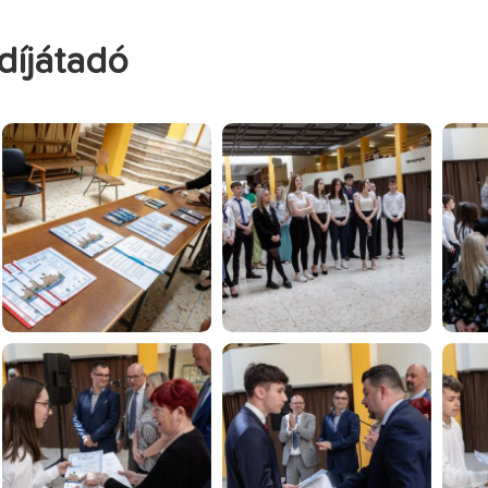
díjátadó