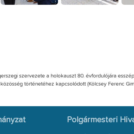
erszegi szervezete a holokauszt 80. évfordulójára esszépá
 közösség történetéhez kapcsolódott (Kölcsey Ferenc Gimn
ányzat
Polgármesteri Hiva