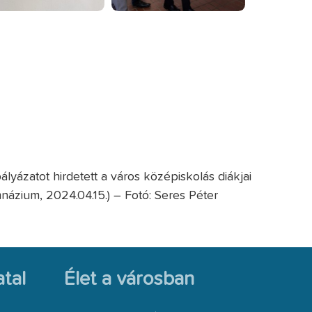
lyázatot hirdetett a város középiskolás diákjai
ázium, 2024.04.15.) – Fotó: Seres Péter
tal
Élet a városban