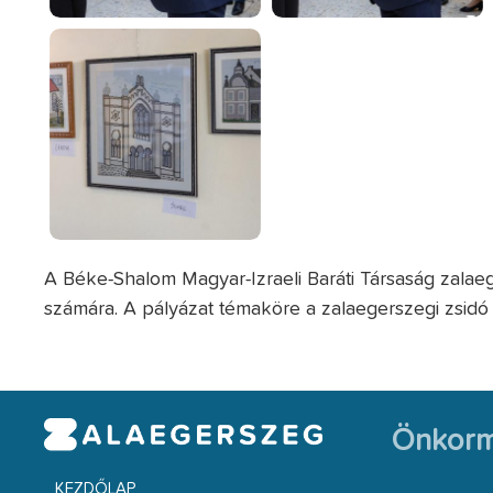
A Béke-Shalom Magyar-Izraeli Baráti Társaság zalaeg
számára. A pályázat témaköre a zalaegerszegi zsidó
Önkorm
KEZDŐLAP