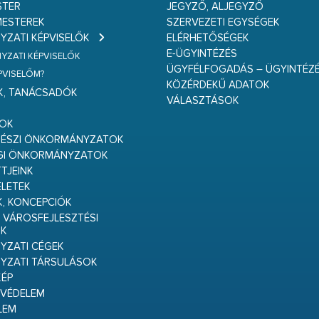
STER
JEGYZŐ, ALJEGYZŐ
ESTEREK
SZERVEZETI EGYSÉGEK
ZATI KÉPVISELŐK
ELÉRHETŐSÉGEK
E-ÜGYINTÉZÉS
ZATI KÉPVISELŐK
ÜGYFÉLFOGADÁS – ÜGYINTÉZ
ÉPVISELŐM?
KÖZÉRDEKŰ ADATOK
K, TANÁCSADÓK
VÁLASZTÁSOK
S
GOK
RÉSZI ÖNKORMÁNYZATOK
GI ÖNKORMÁNYZATOK
TJEINK
ELETEK
K, KONCEPCIÓK
 VÁROSFEJLESZTÉSI
K
ZATI CÉGEK
YZATI TÁRSULÁSOK
ÉP
VÉDELEM
LEM