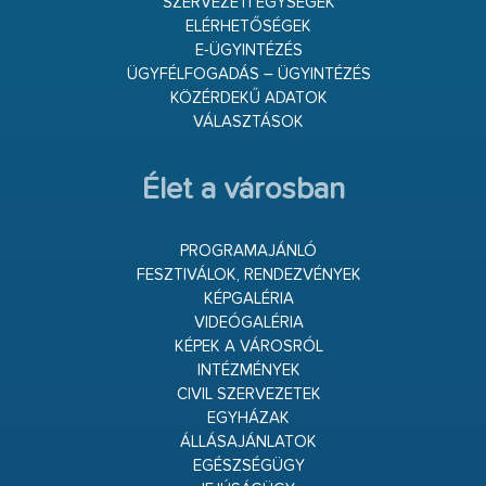
SZERVEZETI EGYSÉGEK
ELÉRHETŐSÉGEK
E-ÜGYINTÉZÉS
ÜGYFÉLFOGADÁS – ÜGYINTÉZÉS
KÖZÉRDEKŰ ADATOK
VÁLASZTÁSOK
Élet a városban
PROGRAMAJÁNLÓ
FESZTIVÁLOK, RENDEZVÉNYEK
KÉPGALÉRIA
VIDEÓGALÉRIA
KÉPEK A VÁROSRÓL
INTÉZMÉNYEK
CIVIL SZERVEZETEK
EGYHÁZAK
ÁLLÁSAJÁNLATOK
EGÉSZSÉGÜGY