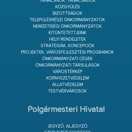
TANÁCSNOK, TANÁCSADÓK
KÖZGYŰLÉS
BIZOTTSÁGOK
TELEPÜLÉSRÉSZI ÖNKORMÁNYZATOK
NEMZETISÉGI ÖNKORMÁNYZATOK
KITÜNTETETTJEINK
HELYI RENDELETEK
STRATÉGIÁK, KONCEPCIÓK
PROJEKTEK, VÁROSFEJLESZTÉSI PROGRAMOK
ÖNKORMÁNYZATI CÉGEK
ÖNKORMÁNYZATI TÁRSULÁSOK
VÁROSTÉRKÉP
KÖRNYEZETVÉDELEM
ÁLLATVÉDELEM
TESTVÉRVÁROSOK
Polgármesteri Hivatal
JEGYZŐ, ALJEGYZŐ