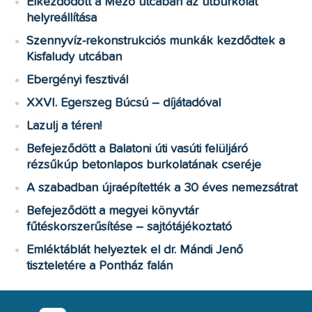
Elkezdődött a Mező utcában az útburkolat
helyreállítása
Szennyvíz-rekonstrukciós munkák kezdődtek a
Kisfaludy utcában
Ebergényi fesztivál
XXVI. Egerszeg Búcsú – díjátadóval
Lazulj a téren!
Befejeződött a Balatoni úti vasúti felüljáró
rézsűkúp betonlapos burkolatának cseréje
A szabadban újraépítették a 30 éves nemezsátrat
Befejeződött a megyei könyvtár
fűtéskorszerűsítése – sajtótájékoztató
Emléktáblát helyeztek el dr. Mándi Jenő
tiszteletére a Pontház falán