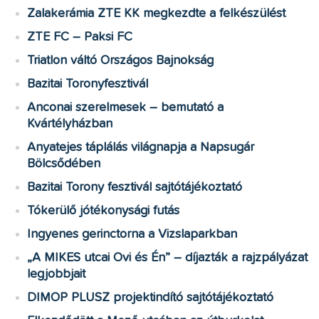
Zalakerámia ZTE KK megkezdte a felkészülést
ZTE FC – Paksi FC
Triatlon váltó Országos Bajnokság
Bazitai Toronyfesztivál
Anconai szerelmesek – bemutató a
Kvártélyházban
Anyatejes táplálás világnapja a Napsugár
Bölcsődében
Bazitai Torony fesztivál sajtótájékoztató
Tókerülő jótékonysági futás
Ingyenes gerinctorna a Vizslaparkban
„A MIKES utcai Ovi és Én” – díjazták a rajzpályázat
legjobbjait
DIMOP PLUSZ projektindító sajtótájékoztató