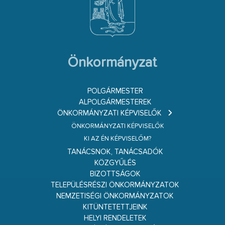
Önkormányzat
POLGÁRMESTER
ALPOLGÁRMESTEREK
ÖNKORMÁNYZATI KÉPVISELŐK
ÖNKORMÁNYZATI KÉPVISELŐK
KI AZ ÉN KÉPVISELŐM?
TANÁCSNOK, TANÁCSADÓK
KÖZGYŰLÉS
BIZOTTSÁGOK
TELEPÜLÉSRÉSZI ÖNKORMÁNYZATOK
NEMZETISÉGI ÖNKORMÁNYZATOK
KITÜNTETETTJEINK
HELYI RENDELETEK