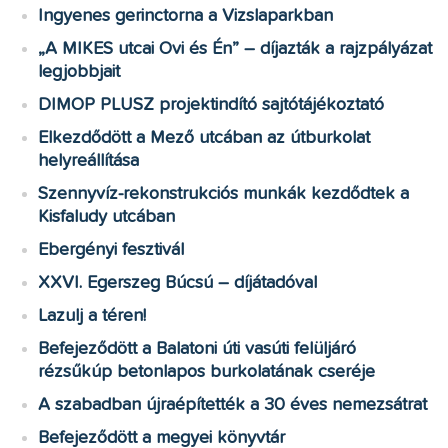
Ingyenes gerinctorna a Vizslaparkban
„A MIKES utcai Ovi és Én” – díjazták a rajzpályázat
legjobbjait
DIMOP PLUSZ projektindító sajtótájékoztató
Elkezdődött a Mező utcában az útburkolat
helyreállítása
Szennyvíz-rekonstrukciós munkák kezdődtek a
Kisfaludy utcában
Ebergényi fesztivál
XXVI. Egerszeg Búcsú – díjátadóval
Lazulj a téren!
Befejeződött a Balatoni úti vasúti felüljáró
rézsűkúp betonlapos burkolatának cseréje
A szabadban újraépítették a 30 éves nemezsátrat
Befejeződött a megyei könyvtár