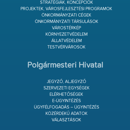
STRATÉGIÁK, KONCEPCIÓK
PROJEKTEK, VÁROSFEJLESZTÉSI PROGRAMOK
ÖNKORMÁNYZATI CÉGEK
ÖNKORMÁNYZATI TÁRSULÁSOK
VÁROSTÉRKÉP
KÖRNYEZETVÉDELEM
ÁLLATVÉDELEM
TESTVÉRVÁROSOK
Polgármesteri Hivatal
JEGYZŐ, ALJEGYZŐ
SZERVEZETI EGYSÉGEK
ELÉRHETŐSÉGEK
E-ÜGYINTÉZÉS
ÜGYFÉLFOGADÁS – ÜGYINTÉZÉS
KÖZÉRDEKŰ ADATOK
VÁLASZTÁSOK