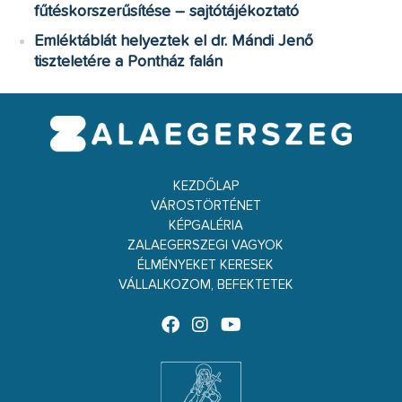
fűtéskorszerűsítése – sajtótájékoztató
Emléktáblát helyeztek el dr. Mándi Jenő
tiszteletére a Pontház falán
KEZDŐLAP
VÁROSTÖRTÉNET
KÉPGALÉRIA
ZALAEGERSZEGI VAGYOK
ÉLMÉNYEKET KERESEK
VÁLLALKOZOM, BEFEKTETEK