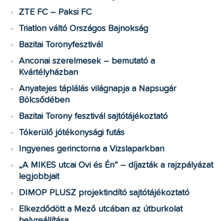
ZTE FC – Paksi FC
Triatlon váltó Országos Bajnokság
Bazitai Toronyfesztivál
Anconai szerelmesek – bemutató a
Kvártélyházban
Anyatejes táplálás világnapja a Napsugár
Bölcsődében
Bazitai Torony fesztivál sajtótájékoztató
Tókerülő jótékonysági futás
Ingyenes gerinctorna a Vizslaparkban
„A MIKES utcai Ovi és Én” – díjazták a rajzpályázat
legjobbjait
DIMOP PLUSZ projektindító sajtótájékoztató
Elkezdődött a Mező utcában az útburkolat
helyreállítása