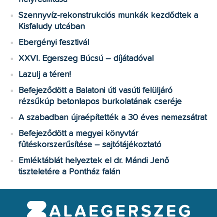
Szennyvíz-rekonstrukciós munkák kezdődtek a
Kisfaludy utcában
Ebergényi fesztivál
XXVI. Egerszeg Búcsú – díjátadóval
Lazulj a téren!
Befejeződött a Balatoni úti vasúti felüljáró
rézsűkúp betonlapos burkolatának cseréje
A szabadban újraépítették a 30 éves nemezsátrat
Befejeződött a megyei könyvtár
fűtéskorszerűsítése – sajtótájékoztató
Emléktáblát helyeztek el dr. Mándi Jenő
tiszteletére a Pontház falán