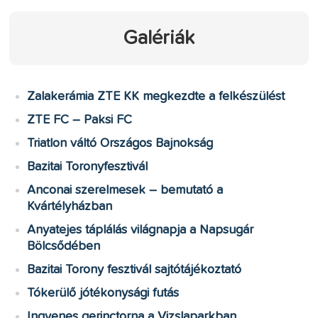
Galériák
Zalakerámia ZTE KK megkezdte a felkészülést
ZTE FC – Paksi FC
Triatlon váltó Országos Bajnokság
Bazitai Toronyfesztivál
Anconai szerelmesek – bemutató a
Kvártélyházban
Anyatejes táplálás világnapja a Napsugár
Bölcsődében
Bazitai Torony fesztivál sajtótájékoztató
Tókerülő jótékonysági futás
Ingyenes gerinctorna a Vizslaparkban