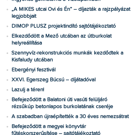
„A MIKES utcai Ovi és Én” – díjazták a rajzpályázat
legjobbjait
DIMOP PLUSZ projektindító sajtótájékoztató
Elkezdődött a Mező utcában az útburkolat
helyreállítása
Szennyvíz-rekonstrukciós munkák kezdődtek a
Kisfaludy utcában
Ebergényi fesztivál
XXVI. Egerszeg Búcsú – díjátadóval
Lazulj a téren!
Befejeződött a Balatoni úti vasúti felüljáró
rézsűkúp betonlapos burkolatának cseréje
A szabadban újraépítették a 30 éves nemezsátrat
Befejeződött a megyei könyvtár
fűtéskorszerűsítése – sajtótájékoztató