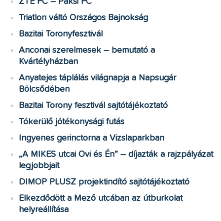
ZTE FC – Paksi FC
Triatlon váltó Országos Bajnokság
Bazitai Toronyfesztivál
Anconai szerelmesek – bemutató a
Kvártélyházban
Anyatejes táplálás világnapja a Napsugár
Bölcsődében
Bazitai Torony fesztivál sajtótájékoztató
Tókerülő jótékonysági futás
Ingyenes gerinctorna a Vizslaparkban
„A MIKES utcai Ovi és Én” – díjazták a rajzpályázat
legjobbjait
DIMOP PLUSZ projektindító sajtótájékoztató
Elkezdődött a Mező utcában az útburkolat
helyreállítása