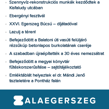
Szennyvíz-rekonstrukciós munkák kezdődtek a
Kisfaludy utcában
Ebergényi fesztivál
XXVI. Egerszeg Búcsú – díjátadóval
Lazulj a téren!
Befejeződött a Balatoni úti vasúti felüljáró
rézsűkúp betonlapos burkolatának cseréje
A szabadban újraépítették a 30 éves nemezsátrat
Befejeződött a megyei könyvtár
fűtéskorszerűsítése – sajtótájékoztató
Emléktáblát helyeztek el dr. Mándi Jenő
tiszteletére a Pontház falán