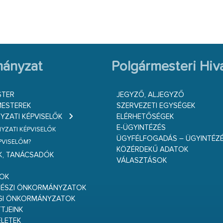
ányzat
Polgármesteri Hiva
STER
JEGYZŐ, ALJEGYZŐ
ESTEREK
SZERVEZETI EGYSÉGEK
ZATI KÉPVISELŐK
ELÉRHETŐSÉGEK
E-ÜGYINTÉZÉS
ZATI KÉPVISELŐK
ÜGYFÉLFOGADÁS – ÜGYINTÉZ
ÉPVISELŐM?
KÖZÉRDEKŰ ADATOK
K, TANÁCSADÓK
VÁLASZTÁSOK
S
GOK
RÉSZI ÖNKORMÁNYZATOK
GI ÖNKORMÁNYZATOK
TJEINK
ELETEK