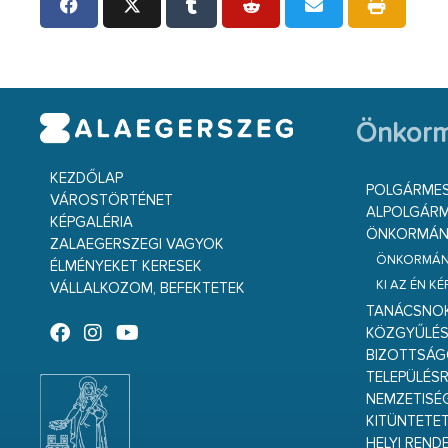
Önkorm
KEZDŐLAP
POLGÁRME
VÁROSTÖRTÉNET
ALPOLGÁRM
KÉPGALÉRIA
ÖNKORMÁNY
ZALAEGERSZEGI VAGYOK
ÖNKORMÁNY
ÉLMÉNYEKET KERESEK
KI AZ ÉN K
VÁLLALKOZOM, BEFEKTETEK
TANÁCSNO
KÖZGYŰLÉ
BIZOTTSÁ
TELEPÜLÉS
NEMZETISÉ
KITÜNTETET
HELYI REND