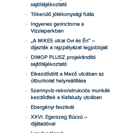
sajtótájékoztató
Tókerülő jótékonysági futás
Ingyenes gerinctorna a
Vizslaparkban
„A MIKES utcai Ovi és Én” –
díjazták a rajzpályázat legjobbjait
DIMOP PLUSZ projektindító
sajtótájékoztató
Elkezdődött a Mező utcában az
útburkolat helyreállítása
Szennyvíz-rekonstrukciós munkák
kezdődtek a Kisfaludy utcában
Ebergényi fesztivál
XXVI. Egerszeg Búcsú –
díjátadóval