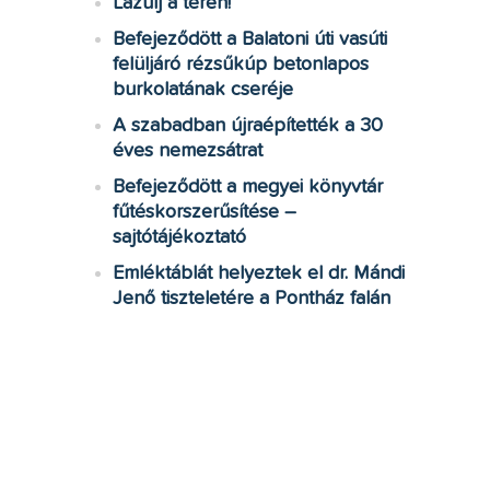
Lazulj a téren!
Befejeződött a Balatoni úti vasúti
felüljáró rézsűkúp betonlapos
burkolatának cseréje
A szabadban újraépítették a 30
éves nemezsátrat
Befejeződött a megyei könyvtár
fűtéskorszerűsítése –
sajtótájékoztató
Emléktáblát helyeztek el dr. Mándi
Jenő tiszteletére a Pontház falán