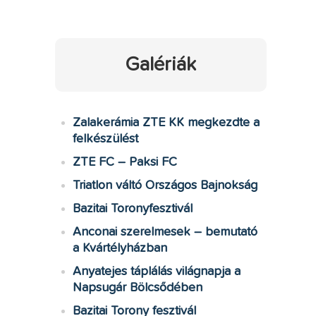
Galériák
Zalakerámia ZTE KK megkezdte a
felkészülést
ZTE FC – Paksi FC
Triatlon váltó Országos Bajnokság
Bazitai Toronyfesztivál
Anconai szerelmesek – bemutató
a Kvártélyházban
Anyatejes táplálás világnapja a
Napsugár Bölcsődében
Bazitai Torony fesztivál