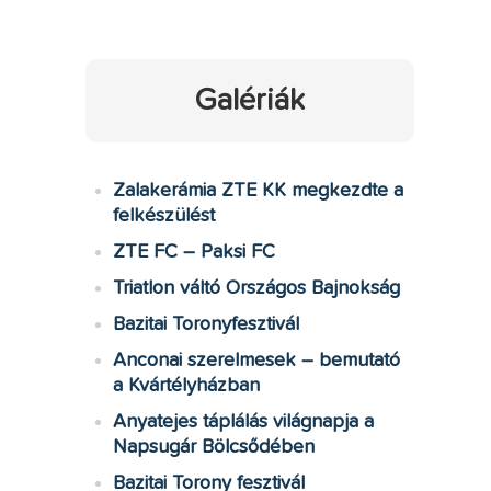
Galériák
Zalakerámia ZTE KK megkezdte a
felkészülést
ZTE FC – Paksi FC
Triatlon váltó Országos Bajnokság
Bazitai Toronyfesztivál
Anconai szerelmesek – bemutató
a Kvártélyházban
Anyatejes táplálás világnapja a
Napsugár Bölcsődében
Bazitai Torony fesztivál