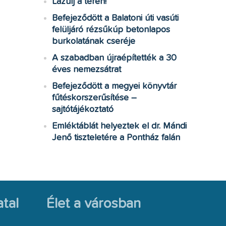
Lazulj a téren!
Befejeződött a Balatoni úti vasúti
felüljáró rézsűkúp betonlapos
burkolatának cseréje
A szabadban újraépítették a 30
éves nemezsátrat
Befejeződött a megyei könyvtár
fűtéskorszerűsítése –
sajtótájékoztató
Emléktáblát helyeztek el dr. Mándi
Jenő tiszteletére a Pontház falán
tal
Élet a városban