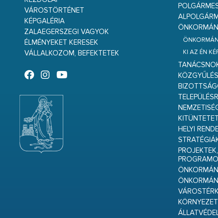
POLGÁRME
VÁROSTÖRTÉNET
ALPOLGÁRM
KÉPGALÉRIA
ÖNKORMÁNY
ZALAEGERSZEGI VAGYOK
ÖNKORMÁNY
ÉLMÉNYEKET KERESEK
KI AZ ÉN K
VÁLLALKOZOM, BEFEKTETEK
TANÁCSNO
KÖZGYŰLÉ
BIZOTTSÁ
TELEPÜLÉS
NEMZETISÉ
KITÜNTETET
HELYI REND
STRATÉGIÁ
PROJEKTEK,
PROGRAMO
ÖNKORMÁNY
ÖNKORMÁN
VÁROSTÉRK
KÖRNYEZET
ÁLLATVÉDE