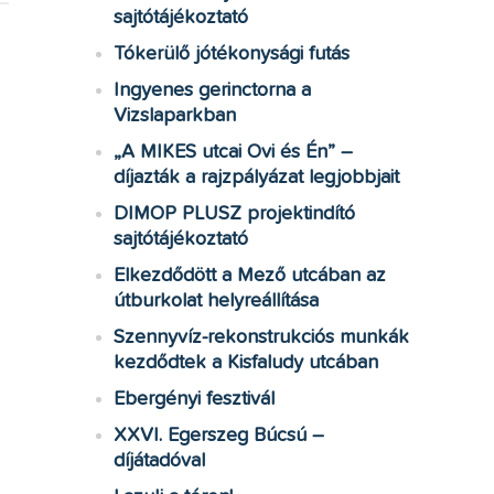
sajtótájékoztató
Tókerülő jótékonysági futás
Ingyenes gerinctorna a
Vizslaparkban
„A MIKES utcai Ovi és Én” –
díjazták a rajzpályázat legjobbjait
DIMOP PLUSZ projektindító
sajtótájékoztató
Elkezdődött a Mező utcában az
útburkolat helyreállítása
Szennyvíz-rekonstrukciós munkák
kezdődtek a Kisfaludy utcában
Ebergényi fesztivál
XXVI. Egerszeg Búcsú –
díjátadóval