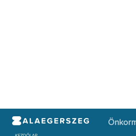
Önkorm
KEZDŐLAP