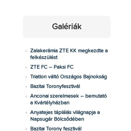
Galériák
Zalakerámia ZTE KK megkezdte a
felkészülést
ZTE FC – Paksi FC
Triatlon váltó Országos Bajnokság
Bazitai Toronyfesztivál
Anconai szerelmesek – bemutató
a Kvártélyházban
Anyatejes táplálás világnapja a
Napsugár Bölcsődében
Bazitai Torony fesztivál