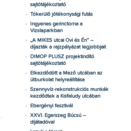
sajtótájékoztató
Tókerülő jótékonysági futás
Ingyenes gerinctorna a
Vizslaparkban
„A MIKES utcai Ovi és Én” –
díjazták a rajzpályázat legjobbjait
DIMOP PLUSZ projektindító
sajtótájékoztató
Elkezdődött a Mező utcában az
útburkolat helyreállítása
Szennyvíz-rekonstrukciós munkák
kezdődtek a Kisfaludy utcában
Ebergényi fesztivál
XXVI. Egerszeg Búcsú –
díjátadóval