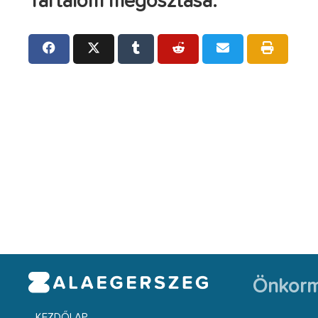
Tartalom megosztása:
Önkorm
KEZDŐLAP