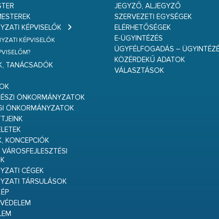
STER
JEGYZŐ, ALJEGYZŐ
ESTEREK
SZERVEZETI EGYSÉGEK
ZATI KÉPVISELŐK
ELÉRHETŐSÉGEK
E-ÜGYINTÉZÉS
ZATI KÉPVISELŐK
ÜGYFÉLFOGADÁS – ÜGYINTÉZ
ÉPVISELŐM?
KÖZÉRDEKŰ ADATOK
K, TANÁCSADÓK
VÁLASZTÁSOK
S
GOK
RÉSZI ÖNKORMÁNYZATOK
GI ÖNKORMÁNYZATOK
TJEINK
ELETEK
K, KONCEPCIÓK
 VÁROSFEJLESZTÉSI
K
ZATI CÉGEK
YZATI TÁRSULÁSOK
ÉP
VÉDELEM
LEM