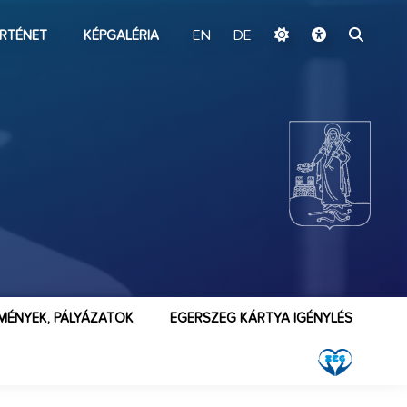
ugrás a fő tartalomhoz
RTÉNET
KÉPGALÉRIA
EN
DE
MÉNYEK, PÁLYÁZATOK
EGERSZEG KÁRTYA IGÉNYLÉS