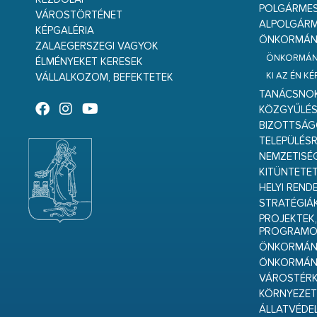
POLGÁRME
VÁROSTÖRTÉNET
ALPOLGÁRM
KÉPGALÉRIA
ÖNKORMÁNY
ZALAEGERSZEGI VAGYOK
ÖNKORMÁNY
ÉLMÉNYEKET KERESEK
KI AZ ÉN K
VÁLLALKOZOM, BEFEKTETEK
TANÁCSNO
KÖZGYŰLÉ
BIZOTTSÁ
TELEPÜLÉS
NEMZETISÉ
KITÜNTETET
HELYI REND
STRATÉGIÁ
PROJEKTEK,
PROGRAMO
ÖNKORMÁNY
ÖNKORMÁN
VÁROSTÉRK
KÖRNYEZET
ÁLLATVÉDE