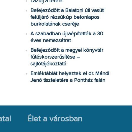
Lazulj a téren!
Befejeződött a Balatoni úti vasúti
felüljáró rézsűkúp betonlapos
burkolatának cseréje
A szabadban újraépítették a 30
éves nemezsátrat
Befejeződött a megyei könyvtár
fűtéskorszerűsítése –
sajtótájékoztató
Emléktáblát helyeztek el dr. Mándi
Jenő tiszteletére a Pontház falán
tal
Élet a városban