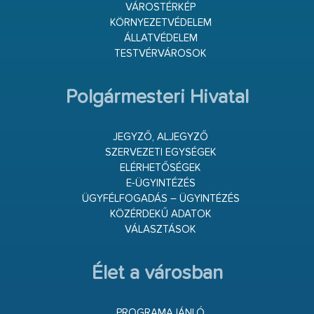
VÁROSTÉRKÉP
KÖRNYEZETVÉDELEM
ÁLLATVÉDELEM
TESTVÉRVÁROSOK
Polgármesteri Hivatal
JEGYZŐ, ALJEGYZŐ
SZERVEZETI EGYSÉGEK
ELÉRHETŐSÉGEK
E-ÜGYINTÉZÉS
ÜGYFÉLFOGADÁS – ÜGYINTÉZÉS
KÖZÉRDEKŰ ADATOK
VÁLASZTÁSOK
Élet a városban
PROGRAMAJÁNLÓ