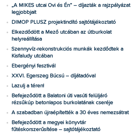
„A MIKES utcai Ovi és Én” – díjazták a rajzpályázat
legjobbjait
DIMOP PLUSZ projektindító sajtótájékoztató
Elkezdődött a Mező utcában az útburkolat
helyreállítása
Szennyvíz-rekonstrukciós munkák kezdődtek a
Kisfaludy utcában
Ebergényi fesztivál
XXVI. Egerszeg Búcsú – díjátadóval
Lazulj a téren!
Befejeződött a Balatoni úti vasúti felüljáró
rézsűkúp betonlapos burkolatának cseréje
A szabadban újraépítették a 30 éves nemezsátrat
Befejeződött a megyei könyvtár
fűtéskorszerűsítése – sajtótájékoztató