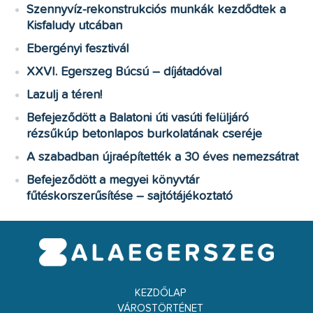
Szennyvíz-rekonstrukciós munkák kezdődtek a
Kisfaludy utcában
Ebergényi fesztivál
XXVI. Egerszeg Búcsú – díjátadóval
Lazulj a téren!
Befejeződött a Balatoni úti vasúti felüljáró
rézsűkúp betonlapos burkolatának cseréje
A szabadban újraépítették a 30 éves nemezsátrat
Befejeződött a megyei könyvtár
fűtéskorszerűsítése – sajtótájékoztató
KEZDŐLAP
VÁROSTÖRTÉNET