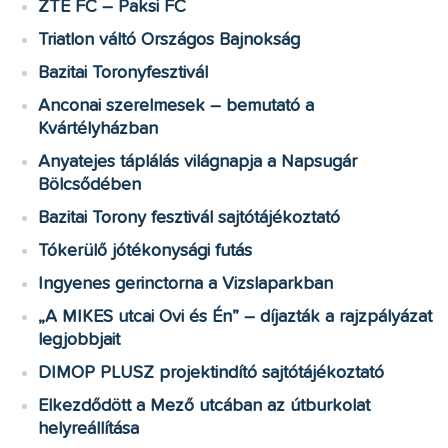
ZTE FC – Paksi FC
Triatlon váltó Országos Bajnokság
Bazitai Toronyfesztivál
Anconai szerelmesek – bemutató a
Kvártélyházban
Anyatejes táplálás világnapja a Napsugár
Bölcsődében
Bazitai Torony fesztivál sajtótájékoztató
Tókerülő jótékonysági futás
Ingyenes gerinctorna a Vizslaparkban
„A MIKES utcai Ovi és Én” – díjazták a rajzpályázat
legjobbjait
DIMOP PLUSZ projektindító sajtótájékoztató
Elkezdődött a Mező utcában az útburkolat
helyreállítása