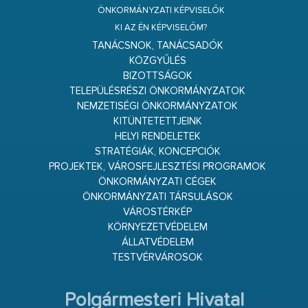
ÖNKORMÁNYZATI KÉPVISELŐK
KI AZ ÉN KÉPVISELŐM?
TANÁCSNOK, TANÁCSADÓK
KÖZGYŰLÉS
BIZOTTSÁGOK
TELEPÜLÉSRÉSZI ÖNKORMÁNYZATOK
NEMZETISÉGI ÖNKORMÁNYZATOK
KITÜNTETETTJEINK
HELYI RENDELETEK
STRATÉGIÁK, KONCEPCIÓK
PROJEKTEK, VÁROSFEJLESZTÉSI PROGRAMOK
ÖNKORMÁNYZATI CÉGEK
ÖNKORMÁNYZATI TÁRSULÁSOK
VÁROSTÉRKÉP
KÖRNYEZETVÉDELEM
ÁLLATVÉDELEM
TESTVÉRVÁROSOK
Polgármesteri Hivatal