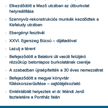
Elkezdődött a Mező utcában az útburkolat
helyreállítása
Szennyvíz-rekonstrukciós munkák kezdődtek a
Kisfaludy utcában
Ebergényi fesztivál
XXVI. Egerszeg Búcsú – díjátadóval
Lazulj a téren!
Befejeződött a Balatoni úti vasúti felüljáró
rézsűkúp betonlapos burkolatának cseréje
A szabadban újraépítették a 30 éves nemezsátrat
Befejeződött a megyei könyvtár
fűtéskorszerűsítése – sajtótájékoztató
Emléktáblát helyeztek el dr. Mándi Jenő
tiszteletére a Pontház falán