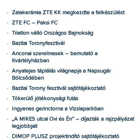
Zalakerámia ZTE KK megkezdte a felkészülést
ZTE FC – Paksi FC
Triatlon váltó Országos Bajnokság
Bazitai Toronyfesztivál
Anconai szerelmesek – bemutató a
Kvártélyházban
Anyatejes táplálás világnapja a Napsugár
Bölcsődében
Bazitai Torony fesztivál sajtótájékoztató
Tókerülő jótékonysági futás
Ingyenes gerinctorna a Vizslaparkban
„A MIKES utcai Ovi és Én” – díjazták a rajzpályázat
legjobbjait
DIMOP PLUSZ projektindító sajtótájékoztató