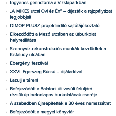
Ingyenes gerinctorna a Vizslaparkban
„A MIKES utcai Ovi és Én” – díjazták a rajzpályázat
legjobbjait
DIMOP PLUSZ projektindító sajtótájékoztató
Elkezdődött a Mező utcában az útburkolat
helyreállítása
Szennyvíz-rekonstrukciós munkák kezdődtek a
Kisfaludy utcában
Ebergényi fesztivál
XXVI. Egerszeg Búcsú – díjátadóval
Lazulj a téren!
Befejeződött a Balatoni úti vasúti felüljáró
rézsűkúp betonlapos burkolatának cseréje
A szabadban újraépítették a 30 éves nemezsátrat
Befejeződött a megyei könyvtár