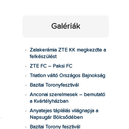
Galériák
Zalakerámia ZTE KK megkezdte a
felkészülést
ZTE FC – Paksi FC
Triatlon váltó Országos Bajnokság
Bazitai Toronyfesztivál
Anconai szerelmesek – bemutató
a Kvártélyházban
Anyatejes táplálás világnapja a
Napsugár Bölcsődében
Bazitai Torony fesztivál