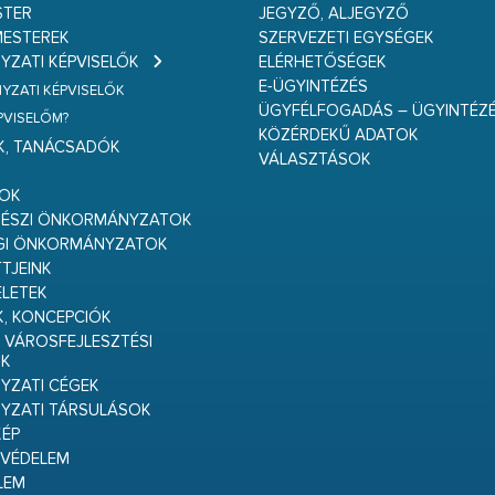
STER
JEGYZŐ, ALJEGYZŐ
ESTEREK
SZERVEZETI EGYSÉGEK
ZATI KÉPVISELŐK
ELÉRHETŐSÉGEK
E-ÜGYINTÉZÉS
ZATI KÉPVISELŐK
ÜGYFÉLFOGADÁS – ÜGYINTÉZ
ÉPVISELŐM?
KÖZÉRDEKŰ ADATOK
K, TANÁCSADÓK
VÁLASZTÁSOK
S
GOK
RÉSZI ÖNKORMÁNYZATOK
GI ÖNKORMÁNYZATOK
TJEINK
ELETEK
K, KONCEPCIÓK
 VÁROSFEJLESZTÉSI
K
ZATI CÉGEK
YZATI TÁRSULÁSOK
ÉP
VÉDELEM
LEM