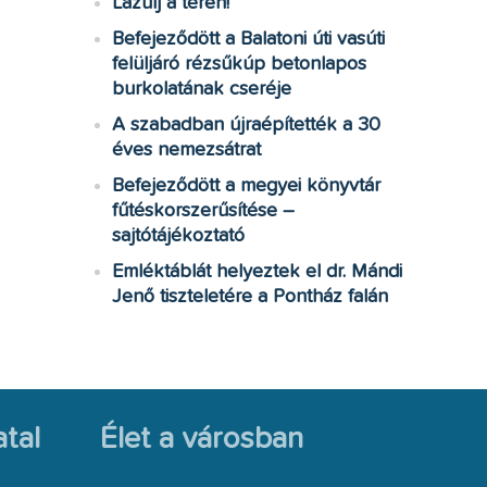
Lazulj a téren!
Befejeződött a Balatoni úti vasúti
felüljáró rézsűkúp betonlapos
burkolatának cseréje
A szabadban újraépítették a 30
éves nemezsátrat
Befejeződött a megyei könyvtár
fűtéskorszerűsítése –
sajtótájékoztató
Emléktáblát helyeztek el dr. Mándi
Jenő tiszteletére a Pontház falán
tal
Élet a városban