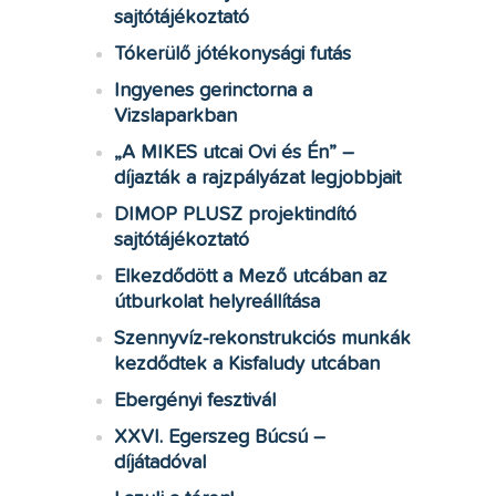
sajtótájékoztató
Tókerülő jótékonysági futás
Ingyenes gerinctorna a
Vizslaparkban
„A MIKES utcai Ovi és Én” –
díjazták a rajzpályázat legjobbjait
DIMOP PLUSZ projektindító
sajtótájékoztató
Elkezdődött a Mező utcában az
útburkolat helyreállítása
Szennyvíz-rekonstrukciós munkák
kezdődtek a Kisfaludy utcában
Ebergényi fesztivál
XXVI. Egerszeg Búcsú –
díjátadóval