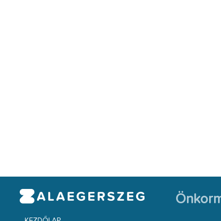
Önkorm
KEZDŐLAP