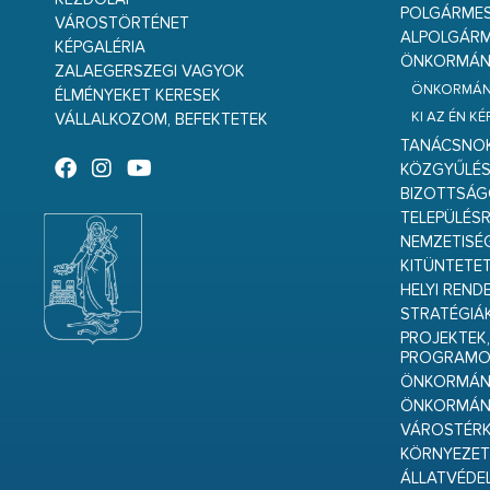
POLGÁRME
VÁROSTÖRTÉNET
ALPOLGÁRM
KÉPGALÉRIA
ÖNKORMÁNY
ZALAEGERSZEGI VAGYOK
ÖNKORMÁNY
ÉLMÉNYEKET KERESEK
KI AZ ÉN K
VÁLLALKOZOM, BEFEKTETEK
TANÁCSNO
KÖZGYŰLÉ
BIZOTTSÁ
TELEPÜLÉS
NEMZETISÉ
KITÜNTETET
HELYI REND
STRATÉGIÁ
PROJEKTEK,
PROGRAMO
ÖNKORMÁNY
ÖNKORMÁN
VÁROSTÉRK
KÖRNYEZET
ÁLLATVÉDE