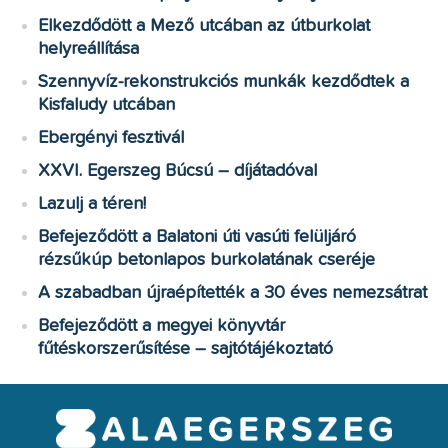
Elkezdődött a Mező utcában az útburkolat
helyreállítása
Szennyvíz-rekonstrukciós munkák kezdődtek a
Kisfaludy utcában
Ebergényi fesztivál
XXVI. Egerszeg Búcsú – díjátadóval
Lazulj a téren!
Befejeződött a Balatoni úti vasúti felüljáró
rézsűkúp betonlapos burkolatának cseréje
A szabadban újraépítették a 30 éves nemezsátrat
Befejeződött a megyei könyvtár
fűtéskorszerűsítése – sajtótájékoztató