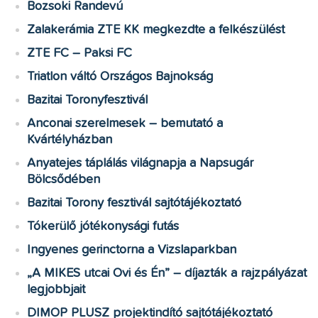
Bozsoki Randevú
Zalakerámia ZTE KK megkezdte a felkészülést
ZTE FC – Paksi FC
Triatlon váltó Országos Bajnokság
Bazitai Toronyfesztivál
Anconai szerelmesek – bemutató a
Kvártélyházban
Anyatejes táplálás világnapja a Napsugár
Bölcsődében
Bazitai Torony fesztivál sajtótájékoztató
Tókerülő jótékonysági futás
Ingyenes gerinctorna a Vizslaparkban
„A MIKES utcai Ovi és Én” – díjazták a rajzpályázat
legjobbjait
DIMOP PLUSZ projektindító sajtótájékoztató