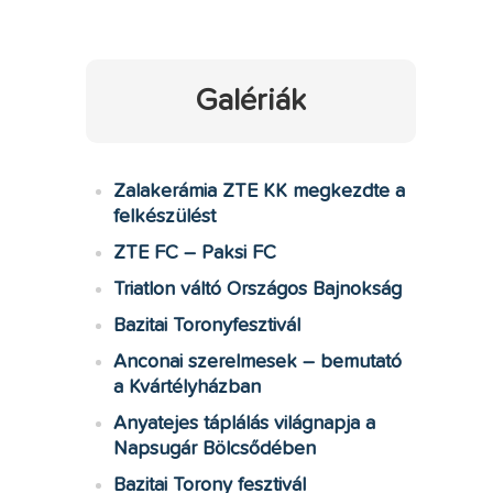
Galériák
Zalakerámia ZTE KK megkezdte a
felkészülést
ZTE FC – Paksi FC
Triatlon váltó Országos Bajnokság
Bazitai Toronyfesztivál
Anconai szerelmesek – bemutató
a Kvártélyházban
Anyatejes táplálás világnapja a
Napsugár Bölcsődében
Bazitai Torony fesztivál