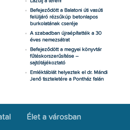
Lazulj a téren!
Befejeződött a Balatoni úti vasúti
felüljáró rézsűkúp betonlapos
burkolatának cseréje
A szabadban újraépítették a 30
éves nemezsátrat
Befejeződött a megyei könyvtár
fűtéskorszerűsítése –
sajtótájékoztató
Emléktáblát helyeztek el dr. Mándi
Jenő tiszteletére a Pontház falán
tal
Élet a városban