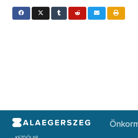
Önkorm
KEZDŐLAP