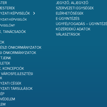
STER
JEGYZŐ, ALJEGYZŐ
ESTEREK
SZERVEZETI EGYSÉGEK
ZATI KÉPVISELŐK
ELÉRHETŐSÉGEK
E-ÜGYINTÉZÉS
ZATI KÉPVISELŐK
ÜGYFÉLFOGADÁS – ÜGYINTÉZ
ÉPVISELŐM?
KÖZÉRDEKŰ ADATOK
K, TANÁCSADÓK
VÁLASZTÁSOK
S
GOK
RÉSZI ÖNKORMÁNYZATOK
GI ÖNKORMÁNYZATOK
TJEINK
ELETEK
K, KONCEPCIÓK
 VÁROSFEJLESZTÉSI
K
ZATI CÉGEK
YZATI TÁRSULÁSOK
ÉP
VÉDELEM
LEM