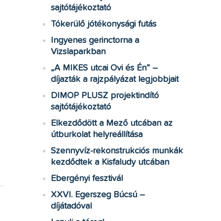
sajtótájékoztató
Tókerülő jótékonysági futás
Ingyenes gerinctorna a
Vizslaparkban
„A MIKES utcai Ovi és Én” –
díjazták a rajzpályázat legjobbjait
DIMOP PLUSZ projektindító
sajtótájékoztató
Elkezdődött a Mező utcában az
útburkolat helyreállítása
Szennyvíz-rekonstrukciós munkák
kezdődtek a Kisfaludy utcában
Ebergényi fesztivál
XXVI. Egerszeg Búcsú –
díjátadóval