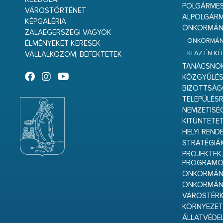
POLGÁRME
VÁROSTÖRTÉNET
ALPOLGÁRM
KÉPGALÉRIA
ÖNKORMÁNY
ZALAEGERSZEGI VAGYOK
ÖNKORMÁNY
ÉLMÉNYEKET KERESEK
KI AZ ÉN K
VÁLLALKOZOM, BEFEKTETEK
TANÁCSNO
KÖZGYŰLÉ
BIZOTTSÁ
TELEPÜLÉS
NEMZETISÉ
KITÜNTETET
HELYI REND
STRATÉGIÁ
PROJEKTEK,
PROGRAMO
ÖNKORMÁNY
ÖNKORMÁN
VÁROSTÉRK
KÖRNYEZET
ÁLLATVÉDE