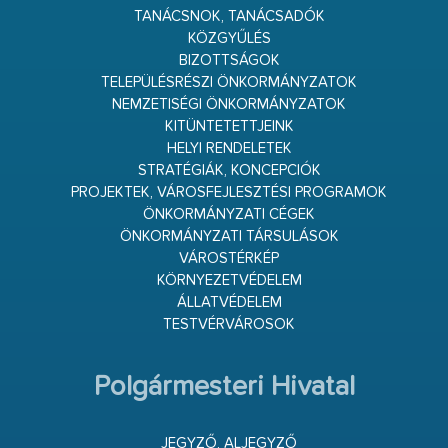
TANÁCSNOK, TANÁCSADÓK
KÖZGYŰLÉS
BIZOTTSÁGOK
TELEPÜLÉSRÉSZI ÖNKORMÁNYZATOK
NEMZETISÉGI ÖNKORMÁNYZATOK
KITÜNTETETTJEINK
HELYI RENDELETEK
STRATÉGIÁK, KONCEPCIÓK
PROJEKTEK, VÁROSFEJLESZTÉSI PROGRAMOK
ÖNKORMÁNYZATI CÉGEK
ÖNKORMÁNYZATI TÁRSULÁSOK
VÁROSTÉRKÉP
KÖRNYEZETVÉDELEM
ÁLLATVÉDELEM
TESTVÉRVÁROSOK
Polgármesteri Hivatal
JEGYZŐ, ALJEGYZŐ