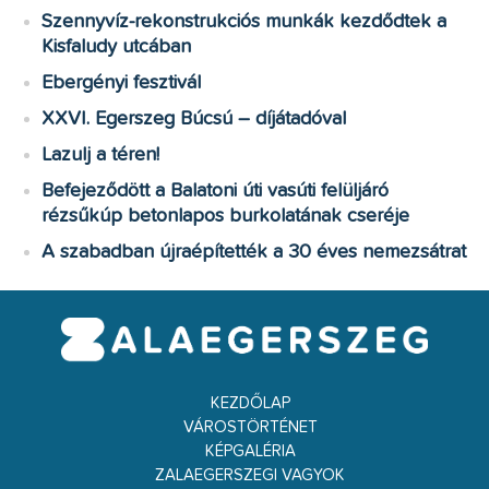
Szennyvíz-rekonstrukciós munkák kezdődtek a
Kisfaludy utcában
Ebergényi fesztivál
XXVI. Egerszeg Búcsú – díjátadóval
Lazulj a téren!
Befejeződött a Balatoni úti vasúti felüljáró
rézsűkúp betonlapos burkolatának cseréje
A szabadban újraépítették a 30 éves nemezsátrat
KEZDŐLAP
VÁROSTÖRTÉNET
KÉPGALÉRIA
ZALAEGERSZEGI VAGYOK