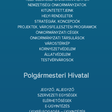
NEMZETISÉGI ÖNKORMÁNYZATOK
KITÜNTETETTJEINK
HELYI RENDELETEK
STRATÉGIÁK, KONCEPCIÓK
PROJEKTEK, VÁROSFEJLESZTÉSI PROGRAMOK
ÖNKORMÁNYZATI CÉGEK
ÖNKORMÁNYZATI TÁRSULÁSOK
VÁROSTÉRKÉP
KÖRNYEZETVÉDELEM
ÁLLATVÉDELEM
TESTVÉRVÁROSOK
Polgármesteri Hivatal
JEGYZŐ, ALJEGYZŐ
SZERVEZETI EGYSÉGEK
ELÉRHETŐSÉGEK
E-ÜGYINTÉZÉS
ÜGYFÉLFOGADÁS – ÜGYINTÉZÉS