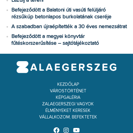
Lazulj a téren!
Befejeződött a Balatoni úti vasúti felüljáró
rézsűkúp betonlapos burkolatának cseréje
A szabadban újraépítették a 30 éves nemezsátrat
Befejeződött a megyei könyvtár
fűtéskorszerűsítése – sajtótájékoztató
KEZDŐLAP
VÁROSTÖRTÉNET
KÉPGALÉRIA
ZALAEGERSZEGI VAGYOK
ÉLMÉNYEKET KERESEK
VÁLLALKOZOM, BEFEKTETEK