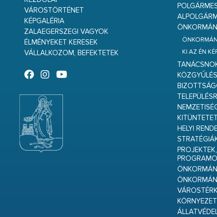
POLGÁRME
VÁROSTÖRTÉNET
ALPOLGÁRM
KÉPGALÉRIA
ÖNKORMÁNY
ZALAEGERSZEGI VAGYOK
ÖNKORMÁNY
ÉLMÉNYEKET KERESEK
KI AZ ÉN K
VÁLLALKOZOM, BEFEKTETEK
TANÁCSNO
KÖZGYŰLÉ
BIZOTTSÁ
TELEPÜLÉS
NEMZETISÉ
KITÜNTETET
HELYI REND
STRATÉGIÁ
PROJEKTEK,
PROGRAMO
ÖNKORMÁNY
ÖNKORMÁN
VÁROSTÉRK
KÖRNYEZET
ÁLLATVÉDE