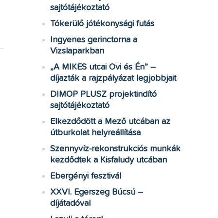
sajtótájékoztató
Tókerülő jótékonysági futás
Ingyenes gerinctorna a
Vizslaparkban
„A MIKES utcai Ovi és Én” –
díjazták a rajzpályázat legjobbjait
DIMOP PLUSZ projektindító
sajtótájékoztató
Elkezdődött a Mező utcában az
útburkolat helyreállítása
Szennyvíz-rekonstrukciós munkák
kezdődtek a Kisfaludy utcában
Ebergényi fesztivál
XXVI. Egerszeg Búcsú –
díjátadóval