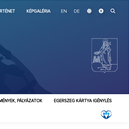
ugrás a fő tartalomhoz
RTÉNET
KÉPGALÉRIA
EN
DE
MÉNYEK, PÁLYÁZATOK
EGERSZEG KÁRTYA IGÉNYLÉS