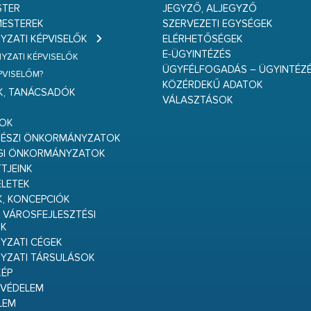
STER
JEGYZŐ, ALJEGYZŐ
ESTEREK
SZERVEZETI EGYSÉGEK
ZATI KÉPVISELŐK
ELÉRHETŐSÉGEK
E-ÜGYINTÉZÉS
ZATI KÉPVISELŐK
ÜGYFÉLFOGADÁS – ÜGYINTÉZ
ÉPVISELŐM?
KÖZÉRDEKŰ ADATOK
K, TANÁCSADÓK
VÁLASZTÁSOK
S
GOK
RÉSZI ÖNKORMÁNYZATOK
GI ÖNKORMÁNYZATOK
TJEINK
ELETEK
K, KONCEPCIÓK
 VÁROSFEJLESZTÉSI
K
ZATI CÉGEK
YZATI TÁRSULÁSOK
ÉP
VÉDELEM
LEM