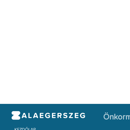
Önkorm
KEZDŐLAP