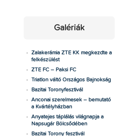
Galériák
Zalakerámia ZTE KK megkezdte a
felkészülést
ZTE FC – Paksi FC
Triatlon váltó Országos Bajnokság
Bazitai Toronyfesztivál
Anconai szerelmesek – bemutató
a Kvártélyházban
Anyatejes táplálás világnapja a
Napsugár Bölcsődében
Bazitai Torony fesztivál