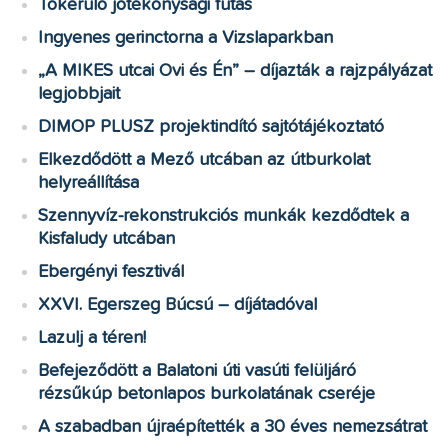
Tókerülő jótékonysági futás
Ingyenes gerinctorna a Vizslaparkban
„A MIKES utcai Ovi és Én” – díjazták a rajzpályázat
legjobbjait
DIMOP PLUSZ projektindító sajtótájékoztató
Elkezdődött a Mező utcában az útburkolat
helyreállítása
Szennyvíz-rekonstrukciós munkák kezdődtek a
Kisfaludy utcában
Ebergényi fesztivál
XXVI. Egerszeg Búcsú – díjátadóval
Lazulj a téren!
Befejeződött a Balatoni úti vasúti felüljáró
rézsűkúp betonlapos burkolatának cseréje
A szabadban újraépítették a 30 éves nemezsátrat