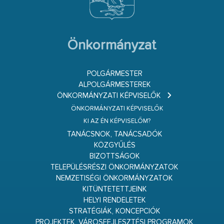
Önkormányzat
POLGÁRMESTER
ALPOLGÁRMESTEREK
ÖNKORMÁNYZATI KÉPVISELŐK
ÖNKORMÁNYZATI KÉPVISELŐK
KI AZ ÉN KÉPVISELŐM?
TANÁCSNOK, TANÁCSADÓK
KÖZGYŰLÉS
BIZOTTSÁGOK
TELEPÜLÉSRÉSZI ÖNKORMÁNYZATOK
NEMZETISÉGI ÖNKORMÁNYZATOK
KITÜNTETETTJEINK
HELYI RENDELETEK
STRATÉGIÁK, KONCEPCIÓK
PROJEKTEK, VÁROSFEJLESZTÉSI PROGRAMOK