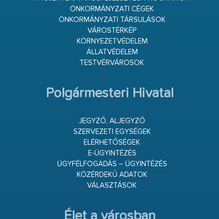
ÖNKORMÁNYZATI CÉGEK
ÖNKORMÁNYZATI TÁRSULÁSOK
VÁROSTÉRKÉP
KÖRNYEZETVÉDELEM
ÁLLATVÉDELEM
TESTVÉRVÁROSOK
Polgármesteri Hivatal
JEGYZŐ, ALJEGYZŐ
SZERVEZETI EGYSÉGEK
ELÉRHETŐSÉGEK
E-ÜGYINTÉZÉS
ÜGYFÉLFOGADÁS – ÜGYINTÉZÉS
KÖZÉRDEKŰ ADATOK
VÁLASZTÁSOK
Élet a városban