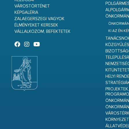
POLGÁRME
VÁROSTÖRTÉNET
ALPOLGÁRM
KÉPGALÉRIA
ÖNKORMÁNY
ZALAEGERSZEGI VAGYOK
ÖNKORMÁNY
ÉLMÉNYEKET KERESEK
KI AZ ÉN K
VÁLLALKOZOM, BEFEKTETEK
TANÁCSNO
KÖZGYŰLÉ
BIZOTTSÁ
TELEPÜLÉS
NEMZETISÉ
KITÜNTETET
HELYI REND
STRATÉGIÁ
PROJEKTEK,
PROGRAMO
ÖNKORMÁNY
ÖNKORMÁN
VÁROSTÉRK
KÖRNYEZET
ÁLLATVÉDE