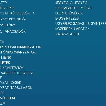
STER
JEGYZŐ, ALJEGYZŐ
ESTEREK
SZERVEZETI EGYSÉGEK
ZATI KÉPVISELŐK
ELÉRHETŐSÉGEK
E-ÜGYINTÉZÉS
ZATI KÉPVISELŐK
ÜGYFÉLFOGADÁS – ÜGYINTÉZ
ÉPVISELŐM?
KÖZÉRDEKŰ ADATOK
K, TANÁCSADÓK
VÁLASZTÁSOK
S
GOK
RÉSZI ÖNKORMÁNYZATOK
GI ÖNKORMÁNYZATOK
TJEINK
ELETEK
K, KONCEPCIÓK
 VÁROSFEJLESZTÉSI
K
ZATI CÉGEK
YZATI TÁRSULÁSOK
ÉP
VÉDELEM
LEM