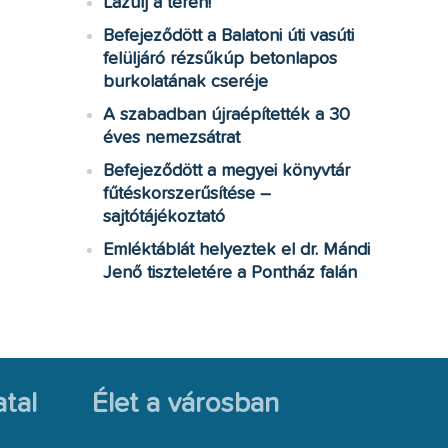
Lazulj a téren!
Befejeződött a Balatoni úti vasúti
felüljáró rézsűkúp betonlapos
burkolatának cseréje
A szabadban újraépítették a 30
éves nemezsátrat
Befejeződött a megyei könyvtár
fűtéskorszerűsítése –
sajtótájékoztató
Emléktáblát helyeztek el dr. Mándi
Jenő tiszteletére a Pontház falán
tal
Élet a városban