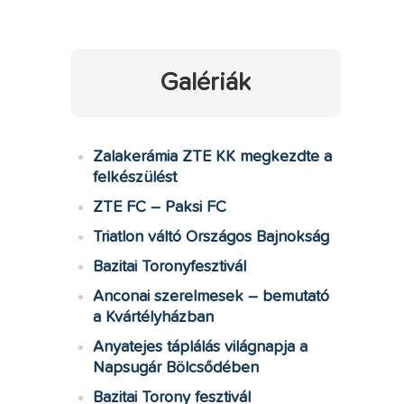
Galériák
Zalakerámia ZTE KK megkezdte a
felkészülést
ZTE FC – Paksi FC
Triatlon váltó Országos Bajnokság
Bazitai Toronyfesztivál
Anconai szerelmesek – bemutató
a Kvártélyházban
Anyatejes táplálás világnapja a
Napsugár Bölcsődében
Bazitai Torony fesztivál