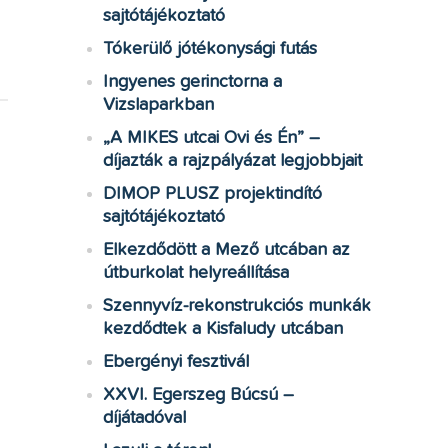
sajtótájékoztató
Tókerülő jótékonysági futás
Ingyenes gerinctorna a
Vizslaparkban
„A MIKES utcai Ovi és Én” –
díjazták a rajzpályázat legjobbjait
DIMOP PLUSZ projektindító
sajtótájékoztató
Elkezdődött a Mező utcában az
útburkolat helyreállítása
Szennyvíz-rekonstrukciós munkák
kezdődtek a Kisfaludy utcában
Ebergényi fesztivál
XXVI. Egerszeg Búcsú –
díjátadóval