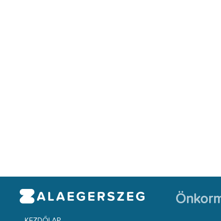
Önkorm
KEZDŐLAP