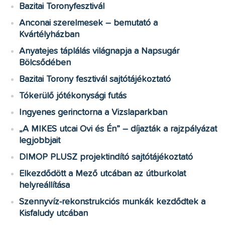
Bazitai Toronyfesztivál
Anconai szerelmesek – bemutató a
Kvártélyházban
Anyatejes táplálás világnapja a Napsugár
Bölcsődében
Bazitai Torony fesztivál sajtótájékoztató
Tókerülő jótékonysági futás
Ingyenes gerinctorna a Vizslaparkban
„A MIKES utcai Ovi és Én” – díjazták a rajzpályázat
legjobbjait
DIMOP PLUSZ projektindító sajtótájékoztató
Elkezdődött a Mező utcában az útburkolat
helyreállítása
Szennyvíz-rekonstrukciós munkák kezdődtek a
Kisfaludy utcában