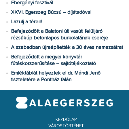
Ebergényi fesztivál
XXVI. Egerszeg Búcsú – díjátadóval
Lazulj a téren!
Befejeződött a Balatoni úti vasúti felüljáró
rézsűkúp betonlapos burkolatának cseréje
A szabadban újraépítették a 30 éves nemezsátrat
Befejeződött a megyei könyvtár
fűtéskorszerűsítése – sajtótájékoztató
Emléktáblát helyeztek el dr. Mándi Jenő
tiszteletére a Pontház falán
KEZDŐLAP
VÁROSTÖRTÉNET