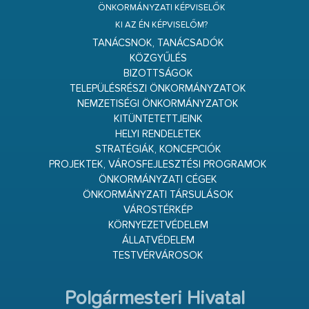
ÖNKORMÁNYZATI KÉPVISELŐK
KI AZ ÉN KÉPVISELŐM?
TANÁCSNOK, TANÁCSADÓK
KÖZGYŰLÉS
BIZOTTSÁGOK
TELEPÜLÉSRÉSZI ÖNKORMÁNYZATOK
NEMZETISÉGI ÖNKORMÁNYZATOK
KITÜNTETETTJEINK
HELYI RENDELETEK
STRATÉGIÁK, KONCEPCIÓK
PROJEKTEK, VÁROSFEJLESZTÉSI PROGRAMOK
ÖNKORMÁNYZATI CÉGEK
ÖNKORMÁNYZATI TÁRSULÁSOK
VÁROSTÉRKÉP
KÖRNYEZETVÉDELEM
ÁLLATVÉDELEM
TESTVÉRVÁROSOK
Polgármesteri Hivatal