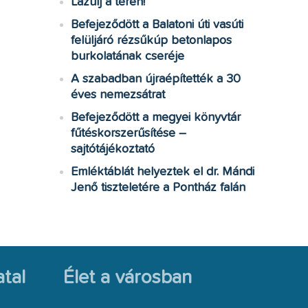
Lazulj a téren!
Befejeződött a Balatoni úti vasúti
felüljáró rézsűkúp betonlapos
burkolatának cseréje
A szabadban újraépítették a 30
éves nemezsátrat
Befejeződött a megyei könyvtár
fűtéskorszerűsítése –
sajtótájékoztató
Emléktáblát helyeztek el dr. Mándi
Jenő tiszteletére a Pontház falán
tal
Élet a városban