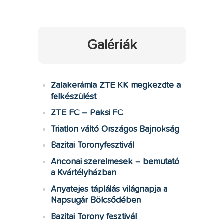
Galériák
Zalakerámia ZTE KK megkezdte a
felkészülést
ZTE FC – Paksi FC
Triatlon váltó Országos Bajnokság
Bazitai Toronyfesztivál
Anconai szerelmesek – bemutató
a Kvártélyházban
Anyatejes táplálás világnapja a
Napsugár Bölcsődében
Bazitai Torony fesztivál