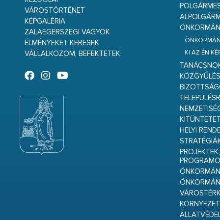
POLGÁRME
VÁROSTÖRTÉNET
ALPOLGÁRM
KÉPGALÉRIA
ÖNKORMÁNY
ZALAEGERSZEGI VAGYOK
ÖNKORMÁNY
ÉLMÉNYEKET KERESEK
KI AZ ÉN K
VÁLLALKOZOM, BEFEKTETEK
TANÁCSNO
KÖZGYŰLÉ
BIZOTTSÁ
TELEPÜLÉS
NEMZETISÉ
KITÜNTETET
HELYI REND
STRATÉGIÁ
PROJEKTEK,
PROGRAMO
ÖNKORMÁNY
ÖNKORMÁN
VÁROSTÉRK
KÖRNYEZET
ÁLLATVÉDE