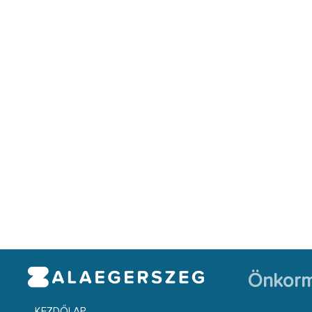
Önkorm
KEZDŐLAP