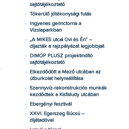
sajtótájékoztató
Tókerülő jótékonysági futás
Ingyenes gerinctorna a
Vizslaparkban
„A MIKES utcai Ovi és Én” –
díjazták a rajzpályázat legjobbjait
DIMOP PLUSZ projektindító
sajtótájékoztató
Elkezdődött a Mező utcában az
útburkolat helyreállítása
Szennyvíz-rekonstrukciós munkák
kezdődtek a Kisfaludy utcában
Ebergényi fesztivál
XXVI. Egerszeg Búcsú –
díjátadóval