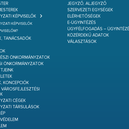
STER
JEGYZŐ, ALJEGYZŐ
ESTEREK
SZERVEZETI EGYSÉGEK
ZATI KÉPVISELŐK
ELÉRHETŐSÉGEK
E-ÜGYINTÉZÉS
ZATI KÉPVISELŐK
ÜGYFÉLFOGADÁS – ÜGYINTÉZ
ÉPVISELŐM?
KÖZÉRDEKŰ ADATOK
K, TANÁCSADÓK
VÁLASZTÁSOK
S
GOK
RÉSZI ÖNKORMÁNYZATOK
GI ÖNKORMÁNYZATOK
TJEINK
ELETEK
K, KONCEPCIÓK
 VÁROSFEJLESZTÉSI
K
ZATI CÉGEK
YZATI TÁRSULÁSOK
ÉP
VÉDELEM
LEM