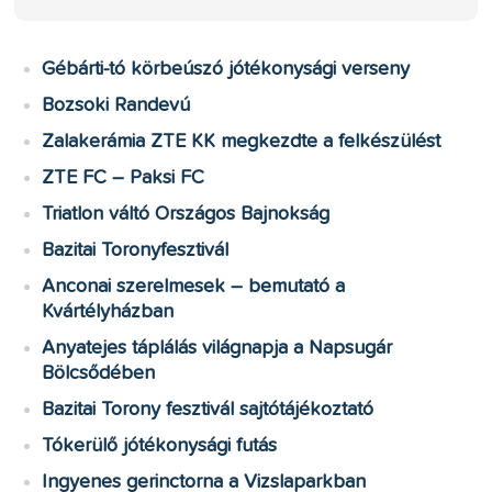
Gébárti-tó körbeúszó jótékonysági verseny
Bozsoki Randevú
Zalakerámia ZTE KK megkezdte a felkészülést
ZTE FC – Paksi FC
Triatlon váltó Országos Bajnokság
Bazitai Toronyfesztivál
Anconai szerelmesek – bemutató a
Kvártélyházban
Anyatejes táplálás világnapja a Napsugár
Bölcsődében
Bazitai Torony fesztivál sajtótájékoztató
Tókerülő jótékonysági futás
Ingyenes gerinctorna a Vizslaparkban