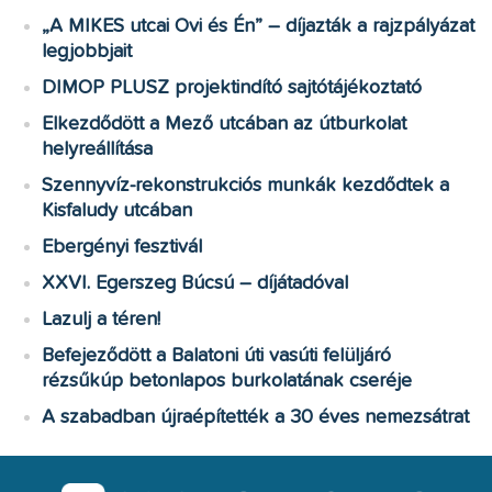
„A MIKES utcai Ovi és Én” – díjazták a rajzpályázat
legjobbjait
DIMOP PLUSZ projektindító sajtótájékoztató
Elkezdődött a Mező utcában az útburkolat
helyreállítása
Szennyvíz-rekonstrukciós munkák kezdődtek a
Kisfaludy utcában
Ebergényi fesztivál
XXVI. Egerszeg Búcsú – díjátadóval
Lazulj a téren!
Befejeződött a Balatoni úti vasúti felüljáró
rézsűkúp betonlapos burkolatának cseréje
A szabadban újraépítették a 30 éves nemezsátrat