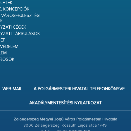
ELETEK
K, KONCEPCIÓK
 VÁROSFEJLESZTÉSI
K
ZATI CÉGEK
YZATI TÁRSULÁSOK
ÉP
VÉDELEM
LEM
ÁROSOK
WEB-MAIL
A POLGÁRMESTERI HIVATAL TELEFONKÖNYVE
AKADÁLYMENTESÍTÉSI NYILATKOZAT
Zalaegerszeg Megyei Jogú Város Polgármesteri Hivatala
8900 Zalaegerszeg, Kossuth Lajos utca 17-19.