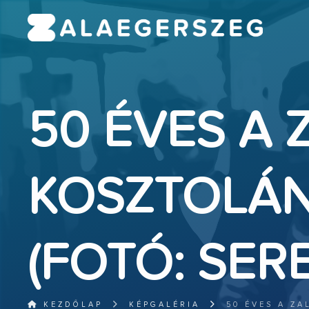
50 ÉVES A 
KOSZTOLÁN
(FOTÓ: SER
KEZDŐLAP
KÉPGALÉRIA
50 ÉVES A ZA