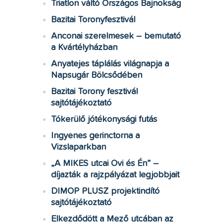
Triatlon váltó Országos Bajnokság
Bazitai Toronyfesztivál
Anconai szerelmesek – bemutató
a Kvártélyházban
Anyatejes táplálás világnapja a
Napsugár Bölcsődében
Bazitai Torony fesztivál
sajtótájékoztató
Tókerülő jótékonysági futás
Ingyenes gerinctorna a
Vizslaparkban
„A MIKES utcai Ovi és Én” –
díjazták a rajzpályázat legjobbjait
DIMOP PLUSZ projektindító
sajtótájékoztató
Elkezdődött a Mező utcában az