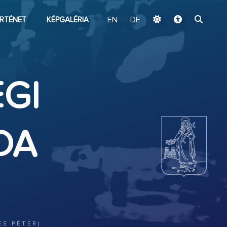
ugrás a fő tartalomhoz
RTÉNET
KÉPGALÉRIA
EN
DE
GI
DA
ES PÉTER)