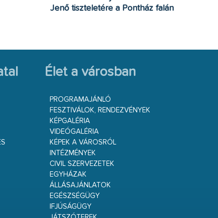
Jenő tiszteletére a Pontház falán
tal
Élet a városban
PROGRAMAJÁNLÓ
FESZTIVÁLOK, RENDEZVÉNYEK
KÉPGALÉRIA
VIDEÓGALÉRIA
ÉS
KÉPEK A VÁROSRÓL
INTÉZMÉNYEK
CIVIL SZERVEZETEK
EGYHÁZAK
ÁLLÁSAJÁNLATOK
EGÉSZSÉGÜGY
IFJÚSÁGÜGY
JÁTSZÓTEREK