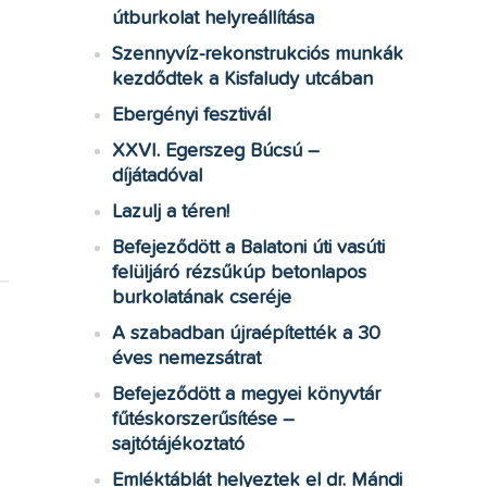
útburkolat helyreállítása
Szennyvíz-rekonstrukciós munkák
kezdődtek a Kisfaludy utcában
Ebergényi fesztivál
XXVI. Egerszeg Búcsú –
díjátadóval
Lazulj a téren!
Befejeződött a Balatoni úti vasúti
felüljáró rézsűkúp betonlapos
burkolatának cseréje
A szabadban újraépítették a 30
éves nemezsátrat
Befejeződött a megyei könyvtár
fűtéskorszerűsítése –
sajtótájékoztató
Emléktáblát helyeztek el dr. Mándi