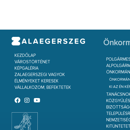
Önkorm
KEZDŐLAP
POLGÁRME
VÁROSTÖRTÉNET
ALPOLGÁRM
KÉPGALÉRIA
ÖNKORMÁNY
ZALAEGERSZEGI VAGYOK
ÖNKORMÁNY
ÉLMÉNYEKET KERESEK
KI AZ ÉN K
VÁLLALKOZOM, BEFEKTETEK
TANÁCSNO
KÖZGYŰLÉ
BIZOTTSÁ
TELEPÜLÉS
NEMZETISÉ
KITÜNTETET