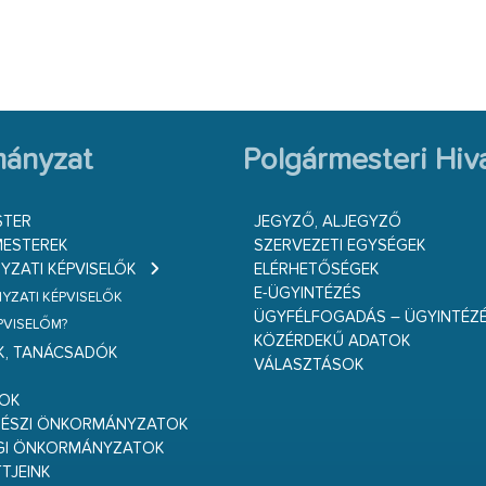
ányzat
Polgármesteri Hiva
STER
JEGYZŐ, ALJEGYZŐ
ESTEREK
SZERVEZETI EGYSÉGEK
ZATI KÉPVISELŐK
ELÉRHETŐSÉGEK
E-ÜGYINTÉZÉS
ZATI KÉPVISELŐK
ÜGYFÉLFOGADÁS – ÜGYINTÉZ
ÉPVISELŐM?
KÖZÉRDEKŰ ADATOK
K, TANÁCSADÓK
VÁLASZTÁSOK
S
GOK
RÉSZI ÖNKORMÁNYZATOK
GI ÖNKORMÁNYZATOK
TJEINK