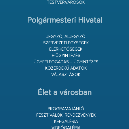
TESTVÉRVÁROSOK
Polgármesteri Hivatal
JEGYZŐ, ALJEGYZŐ
SZERVEZETI EGYSÉGEK
ELÉRHETŐSÉGEK
E-ÜGYINTÉZÉS
ÜGYFÉLFOGADÁS – ÜGYINTÉZÉS
KÖZÉRDEKŰ ADATOK
VÁLASZTÁSOK
Élet a városban
PROGRAMAJÁNLÓ
FESZTIVÁLOK, RENDEZVÉNYEK
KÉPGALÉRIA
VIDEÓGALÉRIA