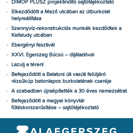
DIMOP PLUSZ projektindító sajtótájékoztató
Elkezdődött a Mező utcában az útburkolat
helyreállítása
Szennyvíz-rekonstrukciós munkák kezdődtek a
Kisfaludy utcában
Ebergényi fesztivál
XXVI. Egerszeg Búcsú – díjátadóval
Lazulj a téren!
Befejeződött a Balatoni úti vasúti felüljáró
rézsűkúp betonlapos burkolatának cseréje
A szabadban újraépítették a 30 éves nemezsátrat
Befejeződött a megyei könyvtár
fűtéskorszerűsítése – sajtótájékoztató