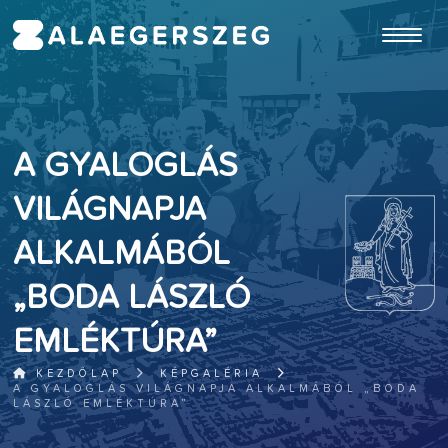
ugrás a fő tartalomhoz
A GYALOGLÁS
VILÁGNAPJA
ALKALMÁBÓL
„BODA LÁSZLÓ
EMLÉKTÚRA”
KEZDŐLAP
KÉPGALÉRIA
A GYALOGLÁS VILÁGNAPJA ALKALMÁBÓL „BODA
LÁSZLÓ EMLÉKTÚRA”