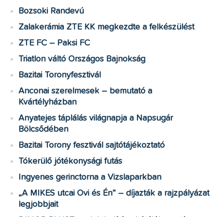
Bozsoki Randevú
Zalakerámia ZTE KK megkezdte a felkészülést
ZTE FC – Paksi FC
Triatlon váltó Országos Bajnokság
Bazitai Toronyfesztivál
Anconai szerelmesek – bemutató a
Kvártélyházban
Anyatejes táplálás világnapja a Napsugár
Bölcsődében
Bazitai Torony fesztivál sajtótájékoztató
Tókerülő jótékonysági futás
Ingyenes gerinctorna a Vizslaparkban
„A MIKES utcai Ovi és Én” – díjazták a rajzpályázat
legjobbjait