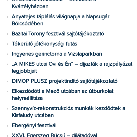
Kvártélyházban
Anyatejes táplálás világnapja a Napsugár
Bölcsődében
Bazitai Torony fesztivál sajtótájékoztató
Tókerülő jótékonysági futás
Ingyenes gerinctorna a Vizslaparkban
„A MIKES utcai Ovi és Én” – díjazták a rajzpályázat
legjobbjait
DIMOP PLUSZ projektindító sajtótájékoztató
Elkezdődött a Mező utcában az útburkolat
helyreállítása
Szennyvíz-rekonstrukciós munkák kezdődtek a
Kisfaludy utcában
Ebergényi fesztivál
XXVI. Egerszeg Búcsú – díjátadóval