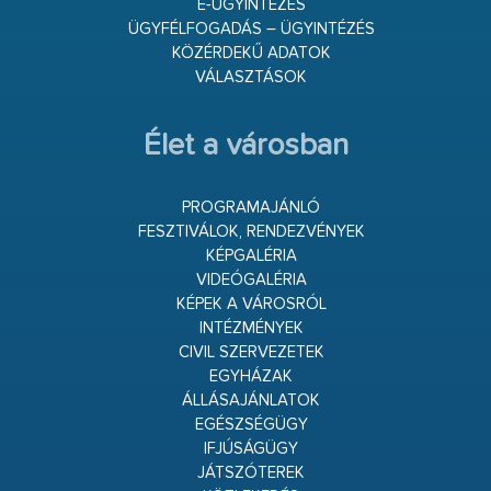
E-ÜGYINTÉZÉS
ÜGYFÉLFOGADÁS – ÜGYINTÉZÉS
KÖZÉRDEKŰ ADATOK
VÁLASZTÁSOK
Élet a városban
PROGRAMAJÁNLÓ
FESZTIVÁLOK, RENDEZVÉNYEK
KÉPGALÉRIA
VIDEÓGALÉRIA
KÉPEK A VÁROSRÓL
INTÉZMÉNYEK
CIVIL SZERVEZETEK
EGYHÁZAK
ÁLLÁSAJÁNLATOK
EGÉSZSÉGÜGY
IFJÚSÁGÜGY
JÁTSZÓTEREK