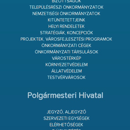
BIZOTTSÁGOK
TELEPÜLÉSRÉSZI ÖNKORMÁNYZATOK
NEMZETISÉGI ÖNKORMÁNYZATOK
KITÜNTETETTJEINK
HELYI RENDELETEK
STRATÉGIÁK, KONCEPCIÓK
PROJEKTEK, VÁROSFEJLESZTÉSI PROGRAMOK
ÖNKORMÁNYZATI CÉGEK
ÖNKORMÁNYZATI TÁRSULÁSOK
VÁROSTÉRKÉP
KÖRNYEZETVÉDELEM
ÁLLATVÉDELEM
TESTVÉRVÁROSOK
Polgármesteri Hivatal
JEGYZŐ, ALJEGYZŐ
SZERVEZETI EGYSÉGEK
ELÉRHETŐSÉGEK