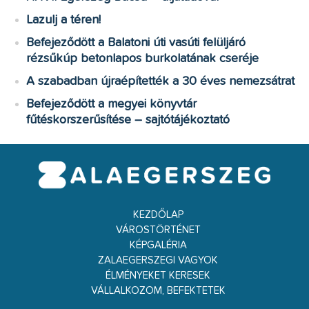
Lazulj a téren!
Befejeződött a Balatoni úti vasúti felüljáró
rézsűkúp betonlapos burkolatának cseréje
A szabadban újraépítették a 30 éves nemezsátrat
Befejeződött a megyei könyvtár
fűtéskorszerűsítése – sajtótájékoztató
KEZDŐLAP
VÁROSTÖRTÉNET
KÉPGALÉRIA
ZALAEGERSZEGI VAGYOK
ÉLMÉNYEKET KERESEK
VÁLLALKOZOM, BEFEKTETEK