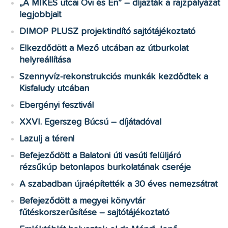
„A MIKES utcai Ovi és Én” – díjazták a rajzpályázat
legjobbjait
DIMOP PLUSZ projektindító sajtótájékoztató
Elkezdődött a Mező utcában az útburkolat
helyreállítása
Szennyvíz-rekonstrukciós munkák kezdődtek a
Kisfaludy utcában
Ebergényi fesztivál
XXVI. Egerszeg Búcsú – díjátadóval
Lazulj a téren!
Befejeződött a Balatoni úti vasúti felüljáró
rézsűkúp betonlapos burkolatának cseréje
A szabadban újraépítették a 30 éves nemezsátrat
Befejeződött a megyei könyvtár
fűtéskorszerűsítése – sajtótájékoztató