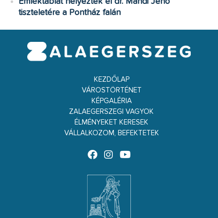
Emléktáblát helyeztek el dr. Mándi Jenő
tiszteletére a Pontház falán
KEZDŐLAP
VÁROSTÖRTÉNET
KÉPGALÉRIA
ZALAEGERSZEGI VAGYOK
ÉLMÉNYEKET KERESEK
VÁLLALKOZOM, BEFEKTETEK