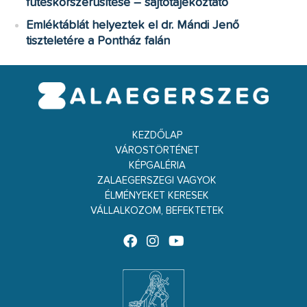
fűtéskorszerűsítése – sajtótájékoztató
Emléktáblát helyeztek el dr. Mándi Jenő
tiszteletére a Pontház falán
KEZDŐLAP
VÁROSTÖRTÉNET
KÉPGALÉRIA
ZALAEGERSZEGI VAGYOK
ÉLMÉNYEKET KERESEK
VÁLLALKOZOM, BEFEKTETEK