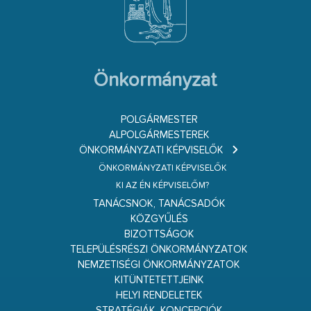
Önkormányzat
POLGÁRMESTER
ALPOLGÁRMESTEREK
ÖNKORMÁNYZATI KÉPVISELŐK
ÖNKORMÁNYZATI KÉPVISELŐK
KI AZ ÉN KÉPVISELŐM?
TANÁCSNOK, TANÁCSADÓK
KÖZGYŰLÉS
BIZOTTSÁGOK
TELEPÜLÉSRÉSZI ÖNKORMÁNYZATOK
NEMZETISÉGI ÖNKORMÁNYZATOK
KITÜNTETETTJEINK
HELYI RENDELETEK
STRATÉGIÁK, KONCEPCIÓK