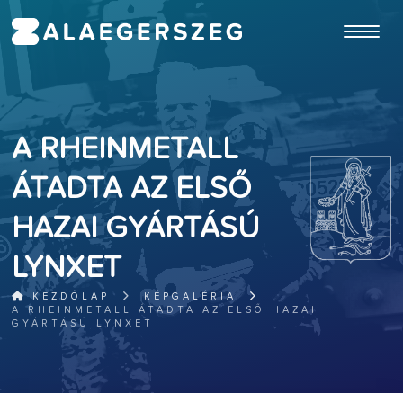
ugrás a fő tartalomhoz
A RHEINMETALL
ÁTADTA AZ ELSŐ
HAZAI GYÁRTÁSÚ
LYNXET
KEZDŐLAP
KÉPGALÉRIA
A RHEINMETALL ÁTADTA AZ ELSŐ HAZAI
GYÁRTÁSÚ LYNXET