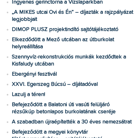
Ingyenes gerinctorna a Vizslaparkban
„A MIKES utcai Ovi és Én” – díjazták a rajzpályázat
legjobbjait
DIMOP PLUSZ projektindító sajtótájékoztató
Elkezdődött a Mező utcában az útburkolat
helyreállítása
Szennyvíz-rekonstrukciós munkák kezdődtek a
Kisfaludy utcában
Ebergényi fesztivál
XXVI. Egerszeg Búcsú – díjátadóval
Lazulj a téren!
Befejeződött a Balatoni úti vasúti felüljáró
rézsűkúp betonlapos burkolatának cseréje
A szabadban újraépítették a 30 éves nemezsátrat
Befejeződött a megyei könyvtár