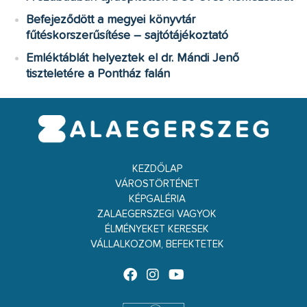
Befejeződött a megyei könyvtár
fűtéskorszerűsítése – sajtótájékoztató
Emléktáblát helyeztek el dr. Mándi Jenő
tiszteletére a Pontház falán
KEZDŐLAP
VÁROSTÖRTÉNET
KÉPGALÉRIA
ZALAEGERSZEGI VAGYOK
ÉLMÉNYEKET KERESEK
VÁLLALKOZOM, BEFEKTETEK