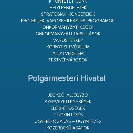
KITÜNTETETTJEINK
HELYI RENDELETEK
STRATÉGIÁK, KONCEPCIÓK
PROJEKTEK, VÁROSFEJLESZTÉSI PROGRAMOK
ÖNKORMÁNYZATI CÉGEK
ÖNKORMÁNYZATI TÁRSULÁSOK
VÁROSTÉRKÉP
KÖRNYEZETVÉDELEM
ÁLLATVÉDELEM
TESTVÉRVÁROSOK
Polgármesteri Hivatal
JEGYZŐ, ALJEGYZŐ
SZERVEZETI EGYSÉGEK
ELÉRHETŐSÉGEK
E-ÜGYINTÉZÉS
ÜGYFÉLFOGADÁS – ÜGYINTÉZÉS
KÖZÉRDEKŰ ADATOK