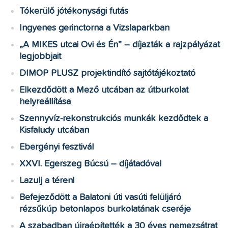
Tókerülő jótékonysági futás
Ingyenes gerinctorna a Vizslaparkban
„A MIKES utcai Ovi és Én” – díjazták a rajzpályázat
legjobbjait
DIMOP PLUSZ projektindító sajtótájékoztató
Elkezdődött a Mező utcában az útburkolat
helyreállítása
Szennyvíz-rekonstrukciós munkák kezdődtek a
Kisfaludy utcában
Ebergényi fesztivál
XXVI. Egerszeg Búcsú – díjátadóval
Lazulj a téren!
Befejeződött a Balatoni úti vasúti felüljáró
rézsűkúp betonlapos burkolatának cseréje
A szabadban újraépítették a 30 éves nemezsátrat