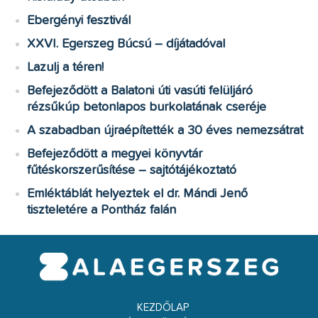
Ebergényi fesztivál
XXVI. Egerszeg Búcsú – díjátadóval
Lazulj a téren!
Befejeződött a Balatoni úti vasúti felüljáró
rézsűkúp betonlapos burkolatának cseréje
A szabadban újraépítették a 30 éves nemezsátrat
Befejeződött a megyei könyvtár
fűtéskorszerűsítése – sajtótájékoztató
Emléktáblát helyeztek el dr. Mándi Jenő
tiszteletére a Pontház falán
KEZDŐLAP