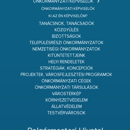
ÖNKORMÁNYZATI KÉPVISELŐK
ÖNKORMÁNYZATI KÉPVISELŐK
KI AZ ÉN KÉPVISELŐM?
TANÁCSNOK, TANÁCSADÓK
KÖZGYŰLÉS
BIZOTTSÁGOK
TELEPÜLÉSRÉSZI ÖNKORMÁNYZATOK
NEMZETISÉGI ÖNKORMÁNYZATOK
KITÜNTETETTJEINK
HELYI RENDELETEK
STRATÉGIÁK, KONCEPCIÓK
PROJEKTEK, VÁROSFEJLESZTÉSI PROGRAMOK
ÖNKORMÁNYZATI CÉGEK
ÖNKORMÁNYZATI TÁRSULÁSOK
VÁROSTÉRKÉP
KÖRNYEZETVÉDELEM
ÁLLATVÉDELEM
TESTVÉRVÁROSOK