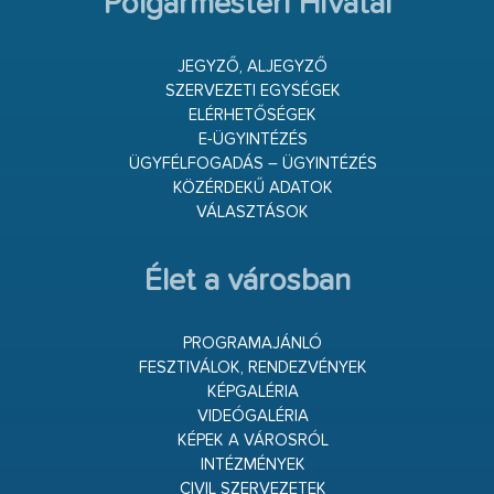
Polgármesteri Hivatal
JEGYZŐ, ALJEGYZŐ
SZERVEZETI EGYSÉGEK
ELÉRHETŐSÉGEK
E-ÜGYINTÉZÉS
ÜGYFÉLFOGADÁS – ÜGYINTÉZÉS
KÖZÉRDEKŰ ADATOK
VÁLASZTÁSOK
Élet a városban
PROGRAMAJÁNLÓ
FESZTIVÁLOK, RENDEZVÉNYEK
KÉPGALÉRIA
VIDEÓGALÉRIA
KÉPEK A VÁROSRÓL
INTÉZMÉNYEK
CIVIL SZERVEZETEK