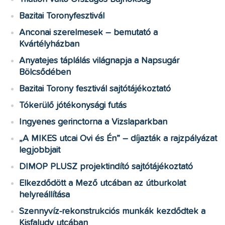
Bazitai Toronyfesztivál
Anconai szerelmesek – bemutató a
Kvártélyházban
Anyatejes táplálás világnapja a Napsugár
Bölcsődében
Bazitai Torony fesztivál sajtótájékoztató
Tókerülő jótékonysági futás
Ingyenes gerinctorna a Vizslaparkban
„A MIKES utcai Ovi és Én” – díjazták a rajzpályázat
legjobbjait
DIMOP PLUSZ projektindító sajtótájékoztató
Elkezdődött a Mező utcában az útburkolat
helyreállítása
Szennyvíz-rekonstrukciós munkák kezdődtek a
Kisfaludy utcában