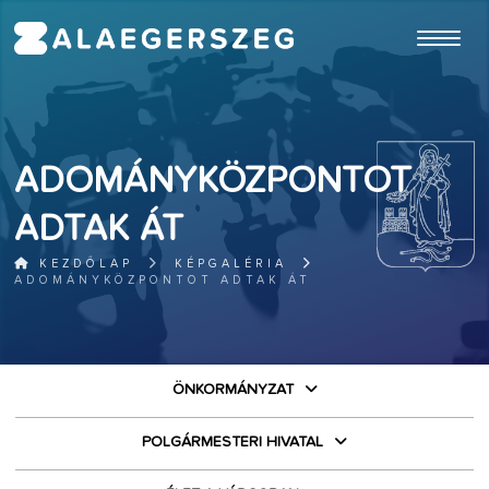
ugrás a fő tartalomhoz
ADOMÁNYKÖZPONTOT
ADTAK ÁT
KEZDŐLAP
KÉPGALÉRIA
ADOMÁNYKÖZPONTOT ADTAK ÁT
ÖNKORMÁNYZAT
POLGÁRMESTERI HIVATAL