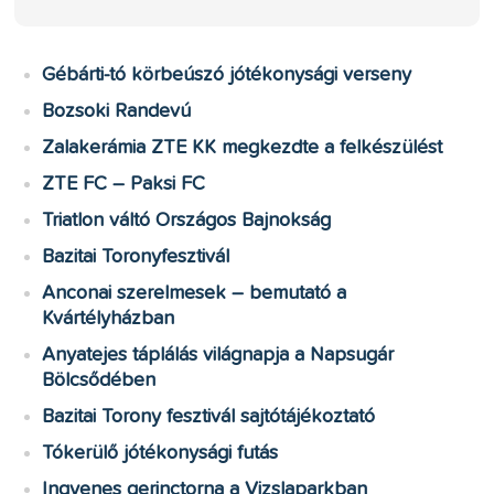
Gébárti-tó körbeúszó jótékonysági verseny
Bozsoki Randevú
Zalakerámia ZTE KK megkezdte a felkészülést
ZTE FC – Paksi FC
Triatlon váltó Országos Bajnokság
Bazitai Toronyfesztivál
Anconai szerelmesek – bemutató a
Kvártélyházban
Anyatejes táplálás világnapja a Napsugár
Bölcsődében
Bazitai Torony fesztivál sajtótájékoztató
Tókerülő jótékonysági futás
Ingyenes gerinctorna a Vizslaparkban