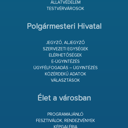
ÁLLATVÉDELEM
TESTVÉRVÁROSOK
Polgármesteri Hivatal
JEGYZŐ, ALJEGYZŐ
SZERVEZETI EGYSÉGEK
ELÉRHETŐSÉGEK
E-ÜGYINTÉZÉS
ÜGYFÉLFOGADÁS – ÜGYINTÉZÉS
KÖZÉRDEKŰ ADATOK
VÁLASZTÁSOK
Élet a városban
PROGRAMAJÁNLÓ
FESZTIVÁLOK, RENDEZVÉNYEK
KÉPGALÉRIA