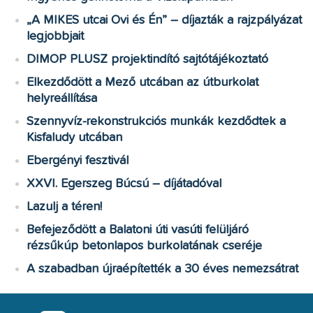
„A MIKES utcai Ovi és Én” – díjazták a rajzpályázat
legjobbjait
DIMOP PLUSZ projektindító sajtótájékoztató
Elkezdődött a Mező utcában az útburkolat
helyreállítása
Szennyvíz-rekonstrukciós munkák kezdődtek a
Kisfaludy utcában
Ebergényi fesztivál
XXVI. Egerszeg Búcsú – díjátadóval
Lazulj a téren!
Befejeződött a Balatoni úti vasúti felüljáró
rézsűkúp betonlapos burkolatának cseréje
A szabadban újraépítették a 30 éves nemezsátrat