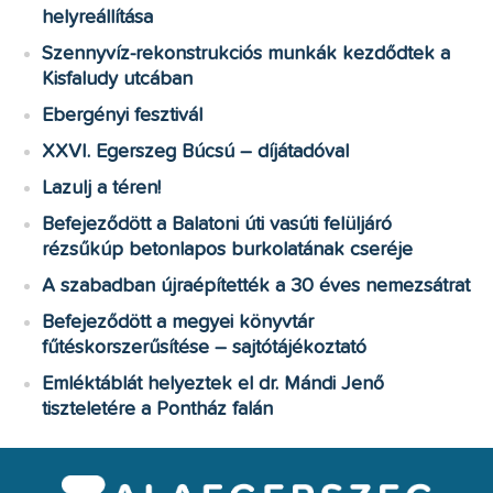
helyreállítása
Szennyvíz-rekonstrukciós munkák kezdődtek a
Kisfaludy utcában
Ebergényi fesztivál
XXVI. Egerszeg Búcsú – díjátadóval
Lazulj a téren!
Befejeződött a Balatoni úti vasúti felüljáró
rézsűkúp betonlapos burkolatának cseréje
A szabadban újraépítették a 30 éves nemezsátrat
Befejeződött a megyei könyvtár
fűtéskorszerűsítése – sajtótájékoztató
Emléktáblát helyeztek el dr. Mándi Jenő
tiszteletére a Pontház falán