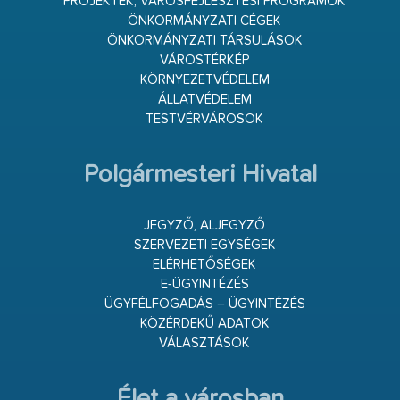
PROJEKTEK, VÁROSFEJLESZTÉSI PROGRAMOK
ÖNKORMÁNYZATI CÉGEK
ÖNKORMÁNYZATI TÁRSULÁSOK
VÁROSTÉRKÉP
KÖRNYEZETVÉDELEM
ÁLLATVÉDELEM
TESTVÉRVÁROSOK
Polgármesteri Hivatal
JEGYZŐ, ALJEGYZŐ
SZERVEZETI EGYSÉGEK
ELÉRHETŐSÉGEK
E-ÜGYINTÉZÉS
ÜGYFÉLFOGADÁS – ÜGYINTÉZÉS
KÖZÉRDEKŰ ADATOK
VÁLASZTÁSOK
Élet a városban