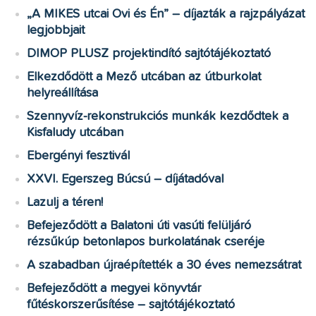
„A MIKES utcai Ovi és Én” – díjazták a rajzpályázat
legjobbjait
DIMOP PLUSZ projektindító sajtótájékoztató
Elkezdődött a Mező utcában az útburkolat
helyreállítása
Szennyvíz-rekonstrukciós munkák kezdődtek a
Kisfaludy utcában
Ebergényi fesztivál
XXVI. Egerszeg Búcsú – díjátadóval
Lazulj a téren!
Befejeződött a Balatoni úti vasúti felüljáró
rézsűkúp betonlapos burkolatának cseréje
A szabadban újraépítették a 30 éves nemezsátrat
Befejeződött a megyei könyvtár
fűtéskorszerűsítése – sajtótájékoztató