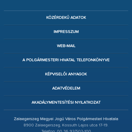
KÖZÉRDEKŰ ADATOK
IMPRESSZUM
WEB-MAIL
A POLGÁRMESTERI HIVATAL TELEFONKÖNYVE
KÉPVISELŐI ANYAGOK
ADATVÉDELEM
AKADÁLYMENTESÍTÉSI NYILATKOZAT
Zalaegerszeg Megyei Jogú Város Polgármesteri Hivatala
8900 Zalaegerszeg, Kossuth Lajos utca 17-19.
Telefon: 00 36 92/502-100