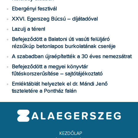
Ebergényi fesztivál
XXVI. Egerszeg Búcsú – díjátadóval
Lazulj a téren!
Befejeződött a Balatoni úti vasúti felüljáró
rézsűkúp betonlapos burkolatának cseréje
A szabadban újraépítették a 30 éves nemezsátrat
Befejeződött a megyei könyvtár
fűtéskorszerűsítése – sajtótájékoztató
Emléktáblát helyeztek el dr. Mándi Jenő
tiszteletére a Pontház falán
KEZDŐLAP