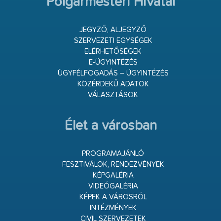
Polgármesteri Hivatal
JEGYZŐ, ALJEGYZŐ
SZERVEZETI EGYSÉGEK
ELÉRHETŐSÉGEK
E-ÜGYINTÉZÉS
ÜGYFÉLFOGADÁS – ÜGYINTÉZÉS
KÖZÉRDEKŰ ADATOK
VÁLASZTÁSOK
Élet a városban
PROGRAMAJÁNLÓ
FESZTIVÁLOK, RENDEZVÉNYEK
KÉPGALÉRIA
VIDEÓGALÉRIA
KÉPEK A VÁROSRÓL
INTÉZMÉNYEK
CIVIL SZERVEZETEK