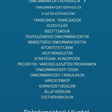
ÖNKORMÁNYZATI KÉPVISELŐK
ÖNKORMÁNYZATI KÉPVISELŐK
KI AZ ÉN KÉPVISELŐM?
TANÁCSNOK, TANÁCSADÓK
KÖZGYŰLÉS
BIZOTTSÁGOK
TELEPÜLÉSRÉSZI ÖNKORMÁNYZATOK
NEMZETISÉGI ÖNKORMÁNYZATOK
KITÜNTETETTJEINK
HELYI RENDELETEK
STRATÉGIÁK, KONCEPCIÓK
PROJEKTEK, VÁROSFEJLESZTÉSI PROGRAMOK
ÖNKORMÁNYZATI CÉGEK
ÖNKORMÁNYZATI TÁRSULÁSOK
VÁROSTÉRKÉP
KÖRNYEZETVÉDELEM
ÁLLATVÉDELEM
TESTVÉRVÁROSOK