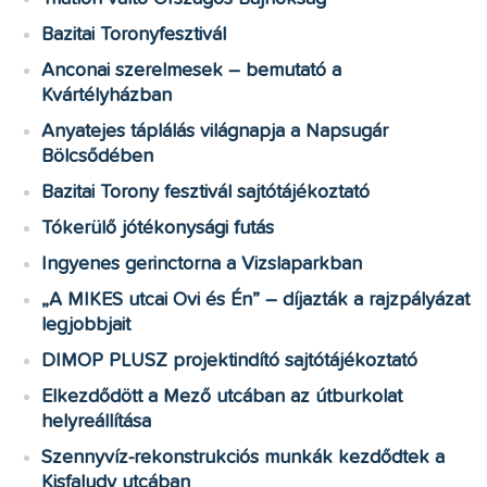
Bazitai Toronyfesztivál
Anconai szerelmesek – bemutató a
Kvártélyházban
Anyatejes táplálás világnapja a Napsugár
Bölcsődében
Bazitai Torony fesztivál sajtótájékoztató
Tókerülő jótékonysági futás
Ingyenes gerinctorna a Vizslaparkban
„A MIKES utcai Ovi és Én” – díjazták a rajzpályázat
legjobbjait
DIMOP PLUSZ projektindító sajtótájékoztató
Elkezdődött a Mező utcában az útburkolat
helyreállítása
Szennyvíz-rekonstrukciós munkák kezdődtek a
Kisfaludy utcában