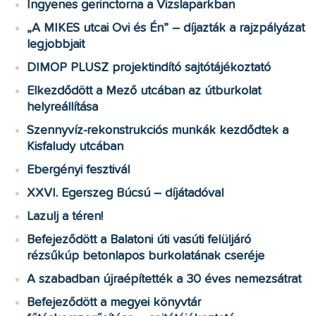
Ingyenes gerinctorna a Vizslaparkban
„A MIKES utcai Ovi és Én” – díjazták a rajzpályázat
legjobbjait
DIMOP PLUSZ projektindító sajtótájékoztató
Elkezdődött a Mező utcában az útburkolat
helyreállítása
Szennyvíz-rekonstrukciós munkák kezdődtek a
Kisfaludy utcában
Ebergényi fesztivál
XXVI. Egerszeg Búcsú – díjátadóval
Lazulj a téren!
Befejeződött a Balatoni úti vasúti felüljáró
rézsűkúp betonlapos burkolatának cseréje
A szabadban újraépítették a 30 éves nemezsátrat
Befejeződött a megyei könyvtár